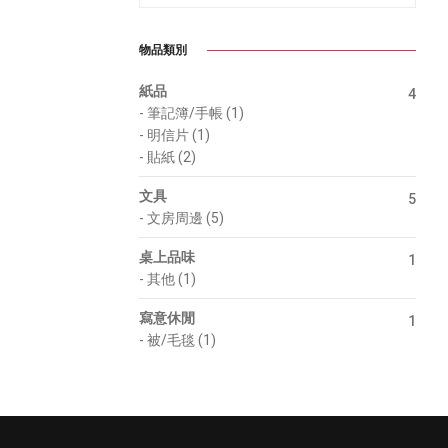
物品類別
紙品
4
-
筆記簿/手帳 (1)
-
明信片 (1)
-
貼紙 (2)
文具
5
-
文房周邊 (5)
桌上品味
1
-
其他 (1)
寫意休閒
1
-
被/毛毯 (1)