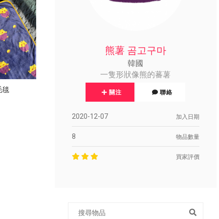
熊薯 곰고구마
韓國
一隻形狀像熊的蕃薯
毛毯
關注
聯絡
2020-12-07
加入日期
8
物品數量
買家評價