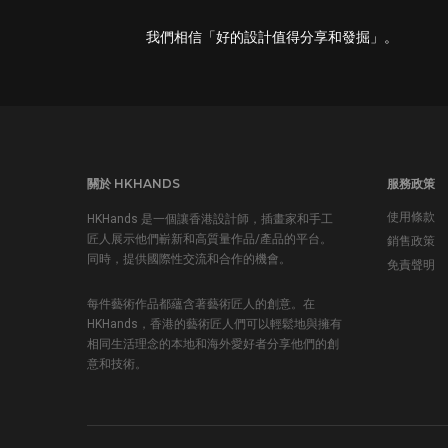
我們相信「好的設計值得分享和發掘」。
關於 HKHANDS
服務政策
使用條款
HKHands 是一個讓香港設計師，插畫家和手工
匠人展示他們嶄新和高質量作品/產品的平台。
銷售政策
同時，提供國際性交流和合作的機會。
免責聲明
每件藝術作品都蘊含著藝術匠人的創意。在
HKHands，香港的藝術匠人們可以輕鬆地與擁有
相同生活理念的本地和海外愛好者分享他們的創
意和技術。