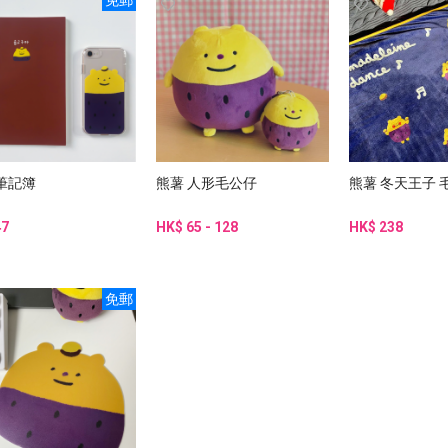
免郵
筆記簿
熊薯 人形毛公仔
熊薯 冬天王子 
47
HK$ 65 - 128
HK$ 238
免郵