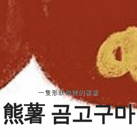
一隻形狀像熊的蕃薯
熊薯 곰고구마