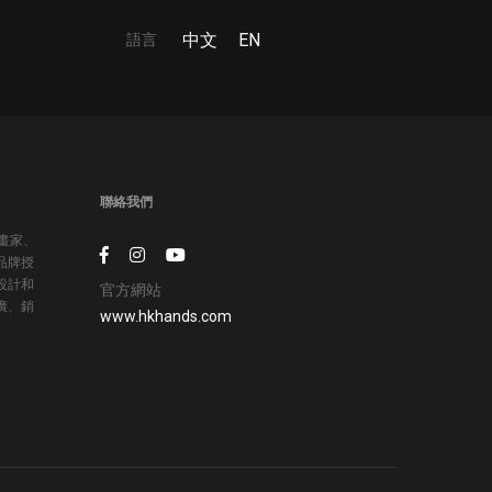
語言
中文
EN
聯絡我們
插畫家、
品牌授
設計和
官方網站
廣、銷
www.hkhands.com