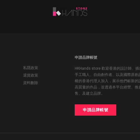
申請品牌帳號
私隱政策
HKHands store 歡迎香港的設計師、
手工職人、自由創作者、以及國際原創
退貨政策
權的香港代理人加入，展示他們嶄新的
資料刪除
高質量的作品，並透過本平台經營、推
售、及建立品牌。
申請品牌帳號