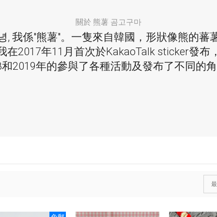
關於 熊薯 곰고구마
녕, 我係"熊薯"。一隻來自韓國，形狀像熊的蕃
我在2017年11月首次於KakaoTalk sticker發布
18和2019年的參與了各種活動及發布了不同的