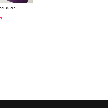
ouse Pad
47