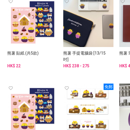
熊薯 貼紙 (共5款)
熊薯 手提電腦袋 [13/15
熊薯 
吋]
HK$ 22
HK$ 238 - 275
HK$ 
免郵