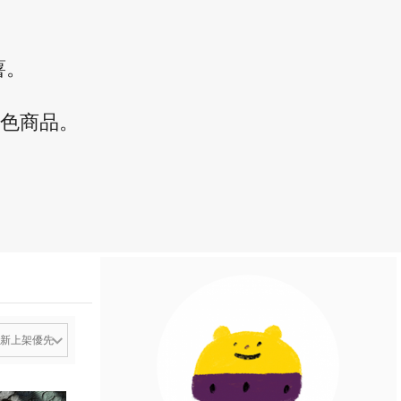
薯。
，
角色商品。