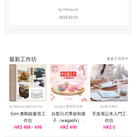
by
HKHands
2025-02-22
最新工作坊
更多工作坊
by
Monny Monny Home
by
仙人掌與苔玉球
by
動力神社
5cm 奧剛能量塔工
自製日式季節和菓
手造筆記本入門工
作坊
子（wagashi）...
作坊
HK$ 488 - 498
HK$ 490
HK$ 0