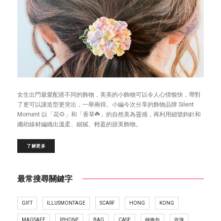
女生出門最愛配搭不同的飾物，美美的小飾物可以令人心情愉快，帶對
了更可以讓造型更突出，一舉兩得。小編今次分享的飾物品牌 Silent
Moment 以「花🌻」和「香草☘️」的自然美為靈感，再利用細號鉤針和
纖幼線材編織出溫柔、細膩、輕盈的甜美飾物。
了解更多
最常搜尋關鍵字
GIFT
ILLUSMONTAGE
SCARF
HONG
KONG
MAGSAFE
IPHONE
BAG
CASE
鏈條包
玫瑰