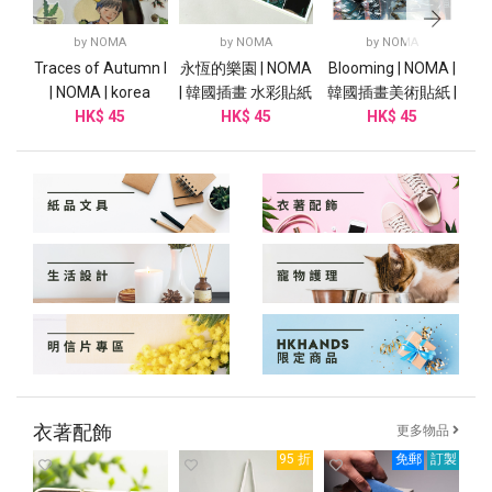
by
NOMA
by
NOMA
by
NOMA
Traces of Autumn I
永恆的樂園 | NOMA
Blooming | NOMA |
我
| NOMA | korea
| 韓國插畫 水彩貼紙
韓國插畫美術貼紙 |
N
illust Art Sticker
HK$ 45
HK$ 45
HK$ 45
水彩
衣著配飾
更多物品
95 折
免郵
訂製