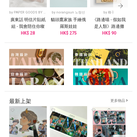
by
PAPER GOODS BY DORIE
by
norangsun 노랑선
by
格子
廣東話 明信片貼紙
貓頭鷹家族 手繪俄
《路邊喵 - 假如我
【S
組 - 我會陪住你㗎
羅斯娃娃
是人類》路邊攤
時
HK$ 28
HK$ 275
HK$ 90
案
最新上架
更多物品