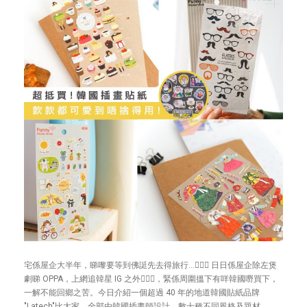
宅係屋企大半年，睇嚟要等到佛誔先去得旅行…🤦🏻‍♀️ 日日係屋企除左煲
劇睇 OPPA，上網追韓星 IG 之外🧏🏻‍♂️，緊係周圍搵下有咩韓國嘢買下，
一解不能回鄉之苦。今日介紹一個超過 40 年的地道韓國貼紙品牌
"Latech"比大家。全部由韓國插畫師設計，數十種不同風格及題材，