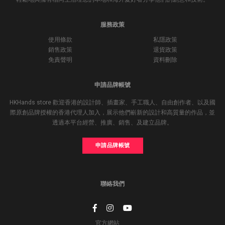
服務政策
使用條款
私隱政策
銷售政策
退貨政策
免責聲明
資料刪除
申請品牌帳號
HKHands store 歡迎香港的設計師、插畫家、手工職人、自由創作者、以及國
際原創品牌授權的香港代理人加入，展示他們嶄新的設計和高質量的作品，並
透過本平台經營、推廣、銷售、及建立品牌。
申請品牌帳號
聯絡我們
官方網站