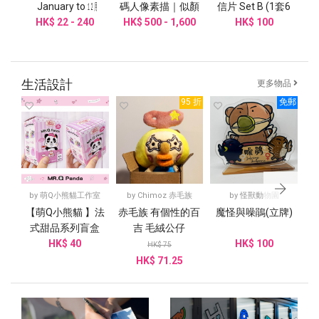
January to ㋋
碼人像素描｜似顏
信片 Set B (1套6
HK$ 22 - 240
December
繪｜人像畫｜人像
HK$ 500 - 1,600
HK$ 100
款）
｜紀念品｜
生活設計
更多物品
95 折
免郵
by
萌Q小熊貓工作室
by
Chimoz 赤毛族
by
怪獸動物園
【萌Q小熊貓 】法
赤毛族 有個性的百
魔怪與噪鵑(立牌)

式甜品系列盲盒
吉 毛絨公仔
HK$ 40
HK$ 100
HK$ 75
HK$ 71.25