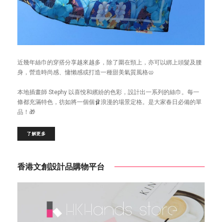
近幾年絲巾的穿搭分享越來越多，除了圍在頸上，亦可以綁上頭髮及腰
身，營造時尚感、慵懶感或打造一種甜美氣質風格🥨
本地插畫師 Stephy 以喜悅和繽紛的色彩，設計出一系列的絲巾。每一
條都充滿特色，彷如將一個個🩰浪漫的場景定格。是大家春日必備的單
品！🎁
了解更多
香港文創設計品購物平台