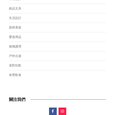
紙品文具
生活設計
肌研美妝
嬰孩用品
寵物護理
戶外出遊
派對狂歡
有營飲食
關注我們