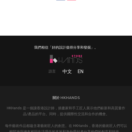
我們相信「好的設計值得分享和發掘」。
中文
EN
語言
關於 HKHANDS
HKHands 是一個讓香港設計師，插畫家和手工匠人展示他們嶄新和高質量作
品/產品的平台。同時，提供國際性交流和合作的機會。
每件藝術作品都蘊含著藝術匠人的創意。在 HKHands，香港的藝術匠人們可以
輕鬆地與擁有相同生活理念的本地和海外愛好者分享他們的創意和技術。