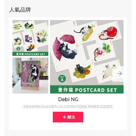
人氣品牌
Debi NG
DRAWING CLASSES | ILLUSTRATIONS| PAPER GOODS
關注