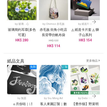
by
玻璃．心
by
Chimoz 赤毛族
by
紙造可能
玻璃簡約耳環(多色
赤毛族 街角小吃店
◬ 紙造卡片套 ◬ 獅
精
可選)
長背帶仿帆布袋
子山系列
HK$ 280
HK$ 154
HK$ 120
HK$ 114
紙品文具
更多物品
免郵
訂製
by
無題
by
Siu Ming Art
by
Debi NG
☼月份咭｜㋀
客人來圖訂製｜數
【豊作猫】野菜明