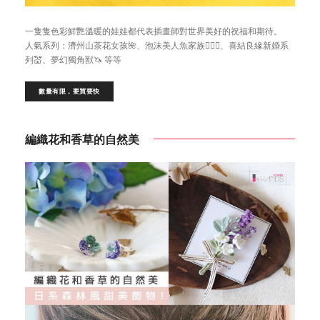
一隻隻色彩鮮艷溫暖的娃娃都代表插畫師對世界美好的祝福和期待。
人氣系列：濟州山茶花女孩🌺、泡沫美人魚家族🧜🏻‍♀️、喜結良緣新婚系
列💒、夢幻獨角獸🦄 等等
數量有限，要買要快
編織花和香草的自然美