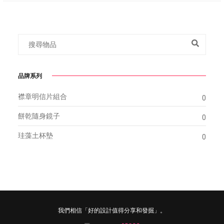
品牌系列
襟章明信片組合
0
餅乾隨身鏡子
0
珪藻土杯墊
0
我們相信「好的設計值得分享和發掘」。