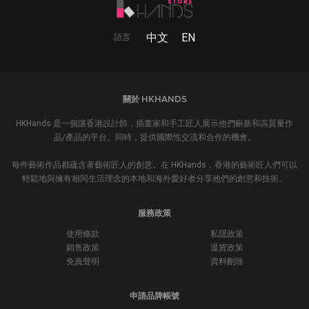
中文
EN
語言
關於 HKHANDS
HKHands 是一個讓香港設計師，插畫家和手工匠人展示他們嶄新和高質量作
品/產品的平台。同時，提供國際性交流和合作的機會。
每件藝術作品都蘊含著藝術匠人的創意。在 HKHands，香港的藝術匠人們可以
輕鬆地與擁有相同生活理念的本地和海外愛好者分享他們的創意和技術。
服務政策
使用條款
私隱政策
銷售政策
退貨政策
免責聲明
資料刪除
申請品牌帳號