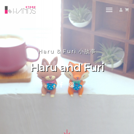
toggle nav
Haru & Furi 小故事
Haru and Furi