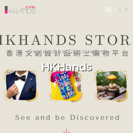
toggle nav
See and be Discovered
HKHands