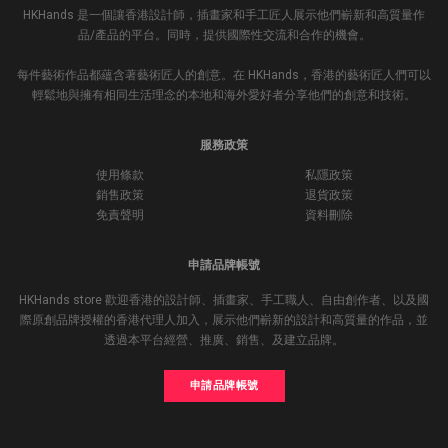
HKHands 是一個讓香港設計師，插畫家和手工匠人展示他們嶄新和高質量作
品/產品的平台。同時，提供國際性交流和合作的機會。
每件藝術作品都蘊含著藝術匠人的創意。在 HKHands，香港的藝術匠人們可以
輕鬆地與擁有相同生活理念的本地和海外愛好者分享他們的創意和技術。
服務政策
使用條款
私隱政策
銷售政策
退貨政策
免責聲明
資料刪除
申請品牌帳號
HKHands store 歡迎香港的設計師、插畫家、手工職人、自由創作者、以及國
際原創品牌授權的香港代理人加入，展示他們嶄新的設計和高質量的作品，並
透過本平台經營、推廣、銷售、及建立品牌。
申請品牌帳號