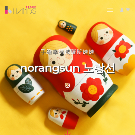
toggle nav
手繪幸福俄羅斯娃娃
norangsun 노랑선