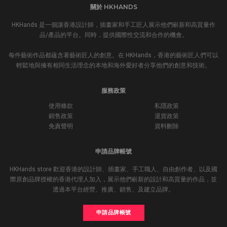
關於 HKHANDS
HKHands 是一個讓香港設計師，插畫家和手工匠人展示他們嶄新和高質量作
品/產品的平台。同時，提供國際性交流和合作的機會。
每件藝術作品都蘊含著藝術匠人的創意。在 HKHands，香港的藝術匠人們可以
輕鬆地與擁有相同生活理念的本地和海外愛好者分享他們的創意和技術。
服務政策
使用條款
私隱政策
銷售政策
退貨政策
免責聲明
資料刪除
申請品牌帳號
HKHands store 歡迎香港的設計師、插畫家、手工職人、自由創作者、以及國
際原創品牌授權的香港代理人加入，展示他們嶄新的設計和高質量的作品，並
透過本平台經營、推廣、銷售、及建立品牌。
申請品牌帳號