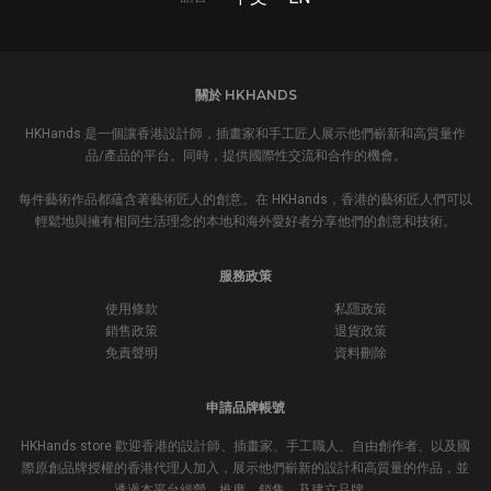
關於 HKHANDS
HKHands 是一個讓香港設計師，插畫家和手工匠人展示他們嶄新和高質量作
品/產品的平台。同時，提供國際性交流和合作的機會。
每件藝術作品都蘊含著藝術匠人的創意。在 HKHands，香港的藝術匠人們可以
輕鬆地與擁有相同生活理念的本地和海外愛好者分享他們的創意和技術。
服務政策
使用條款
私隱政策
銷售政策
退貨政策
免責聲明
資料刪除
申請品牌帳號
HKHands store 歡迎香港的設計師、插畫家、手工職人、自由創作者、以及國
際原創品牌授權的香港代理人加入，展示他們嶄新的設計和高質量的作品，並
透過本平台經營、推廣、銷售、及建立品牌。