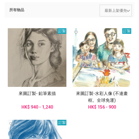
所有物品
訂製
訂製
來圖訂製- 鉛筆素描
來圖訂製-水彩人像 (不連畫
框。全球免運)
HK$ 940 - 1,240
HK$ 156 - 900
訂製