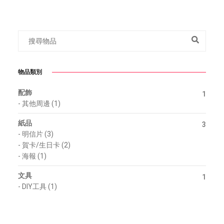
物品類別
配飾
1
-
其他周邊 (1)
紙品
3
-
明信片 (3)
-
賀卡/生日卡 (2)
-
海報 (1)
文具
1
-
DIY工具 (1)