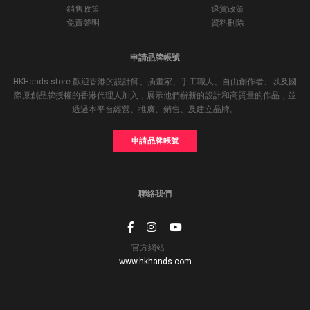
銷售政策
退貨政策
免責聲明
資料刪除
申請品牌帳號
HKHands store 歡迎香港的設計師、插畫家、手工職人、自由創作者、以及國
際原創品牌授權的香港代理人加入，展示他們嶄新的設計和高質量的作品，並
透過本平台經營、推廣、銷售、及建立品牌。
申請品牌帳號
聯絡我們
官方網站
www.hkhands.com