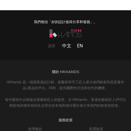
我們相信「好的設計值得分享和發掘」。
中文
EN
語言
關於 HKHANDS
HKHands 是一個讓香港設計師，插畫家和手工匠人展示他們嶄新和高質量作
品/產品的平台。同時，提供國際性交流和合作的機會。
每件藝術作品都蘊含著藝術匠人的創意。在 HKHands，香港的藝術匠人們可以
輕鬆地與擁有相同生活理念的本地和海外愛好者分享他們的創意和技術。
服務政策
使用條款
私隱政策