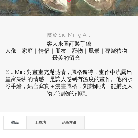
關於 Siu Ming Art
客人來圖訂製手繪
人像｜家庭｜情侶｜朋友｜寵物｜風景｜專屬禮物｜
最美的留念｜
Siu Ming對畫畫充滿熱情，風格獨特，畫作中流露出
豐富澎湃的情感，是讓人感到有溫度的畫作。他的水
彩手繪，結合寫實＋漫畫風格，刻劃細膩，能捕捉人
物／寵物的神韻。
物品
工作坊
品牌故事