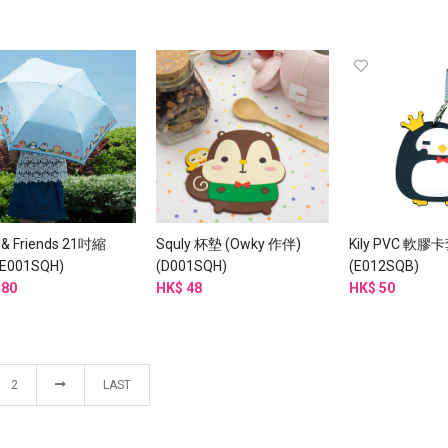
 & Friends 21吋縮
Squly 杯墊 (Owky 作伴)
Kily PVC 軟膠
E001SQH)
(D001SQH)
(E012SQB)
180
HK$ 48
HK$ 50
2
LAST