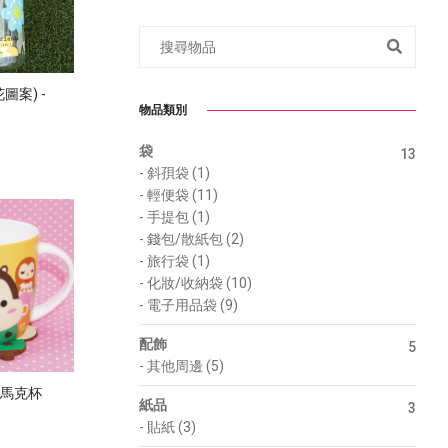
花圖案) -
物品類別
袋
13
-
斜孭袋 (1)
-
輕便袋 (11)
-
手提包 (1)
-
錢包/散紙包 (2)
-
旅行袋 (1)
-
化妝/收納袋 (10)
-
電子用品袋 (9)
配飾
5
-
其他周邊 (5)
ds 馬克杯
紙品
3
-
貼紙 (3)