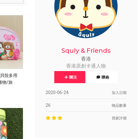
Squly & Friends
香港
香港原創卡通人物
nds 貝殼多用
關注
聯絡
 雜物/旅
QB)
2020-06-24
加入日期
26
物品數量
買家評價