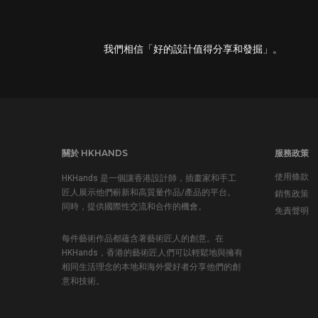
我們相信「好的設計值得分享和發掘」。
關於 HKHANDS
服務政策
使用條款
HKHands 是一個讓香港設計師，插畫家和手工
匠人展示他們嶄新和高質量作品/產品的平台。
銷售政策
同時，提供國際性交流和合作的機會。
免責聲明
每件藝術作品都蘊含著藝術匠人的創意。在
HKHands，香港的藝術匠人們可以輕鬆地與擁有
相同生活理念的本地和海外愛好者分享他們的創
意和技術。