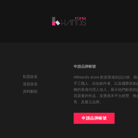
申請品牌帳號
私隱政策
HKHands store 歡迎香港的設計師、
手工職人、自由創作者、以及國際原創
退貨政策
權的香港代理人加入，展示他們嶄新的
資料刪除
高質量的作品，並透過本平台經營、推
售、及建立品牌。
申請品牌帳號