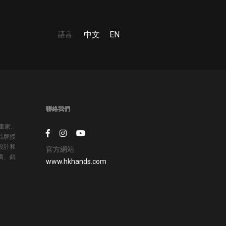
語言
中文
EN
聯絡我們
插畫家、
品牌授
設計和
官方網站
廣、銷
www.hkhands.com