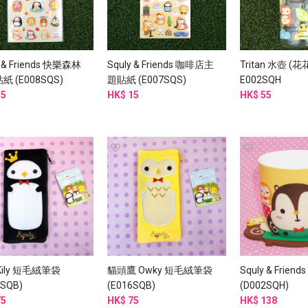
y & Friends 快樂森林
Squly & Friends 咖啡店主
Tritan 水壺 (花
 (E008SQS)
題貼紙 (E007SQS)
E002SQH
15
HK$ 15
HK$ 55
Kily 短毛絨筆袋
貓頭鷹 Owky 短毛絨筆袋
Squly & Frien
7SQB)
(E016SQB)
(D002SQH)
75
HK$ 75
HK$ 138