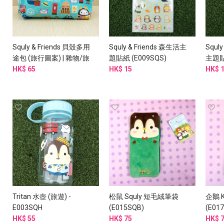
Squly & Friends 貝殼多用
Squly & Friends 森生活主
Squl
途包 (旅行圖案) | 雜物/旅
題貼紙 (E009SQS)
主題貼紙
行/化妝 (I006SQB)
HK$ 65
HK$ 15
HK$ 
Tritan 水壺 (旅遊) -
松鼠 Squly 短毛絨筆袋
企鵝 
E003SQH
(E015SQB)
(E01
HK$ 55
HK$ 75
HK$ 