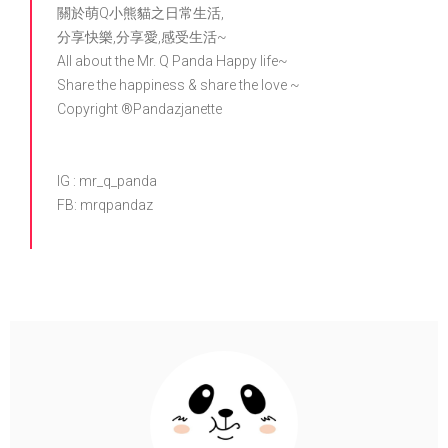
關於萌Q小熊貓之日常生活,
分享快樂,分享愛,感受生活~
All about the Mr. Q Panda Happy life~
Share the happiness & share the love ~
Copyright ®Pandazjanette
IG : mr_q_panda
FB: mrqpandaz