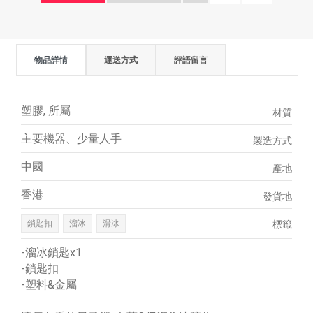
物品詳情
運送方式
評語留言
塑膠, 所屬
材質
主要機器、少量人手
製造方式
中國
產地
香港
發貨地
鎖匙扣
溜冰
滑冰
標籤
-溜冰鎖匙x1
-鎖匙扣
-塑料&金屬