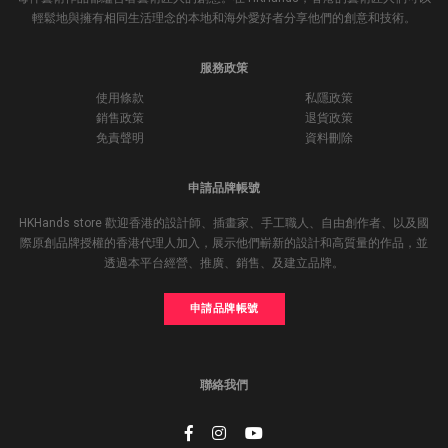
輕鬆地與擁有相同生活理念的本地和海外愛好者分享他們的創意和技術。
服務政策
使用條款
私隱政策
銷售政策
退貨政策
免責聲明
資料刪除
申請品牌帳號
HKHands store 歡迎香港的設計師、插畫家、手工職人、自由創作者、以及國
際原創品牌授權的香港代理人加入，展示他們嶄新的設計和高質量的作品，並
透過本平台經營、推廣、銷售、及建立品牌。
申請品牌帳號
聯絡我們