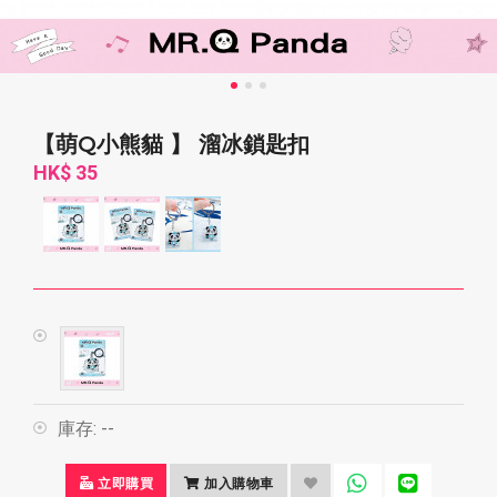
【萌Q小熊貓 】 溜冰鎖匙扣
HK$ 35
庫存:
--
立即購買
加入購物車