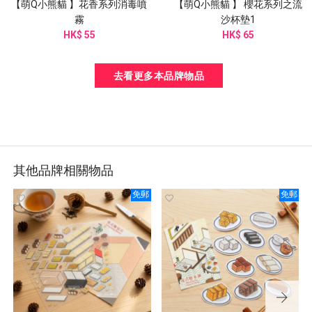
【萌Q小熊貓 】花香系列消毒噴
【萌Q小熊貓 】 櫻花系列之流
霧
沙杯墊1
HK$ 55
HK$ 65
去看更多本品牌物品
其他品牌相關物品
免郵
免郵