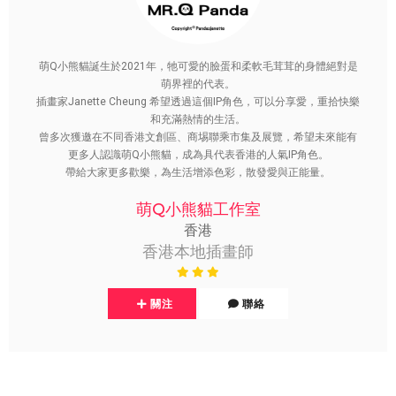
萌Q小熊貓誕生於2021年，牠可愛的臉蛋和柔軟毛茸茸的身體絕對是
萌界裡的代表。
插畫家Janette Cheung 希望透過這個IP角色，可以分享愛，重拾快樂
和充滿熱情的生活。
曾多次獲邀在不同香港文創區、商埸聯乘市集及展覽，希望未來能有
更多人認識萌Q小熊貓，成為具代表香港的人氣IP角色。
帶給大家更多歡樂，為生活增添色彩，散發愛與正能量。
萌Q小熊貓工作室
香港
香港本地插畫師
關注
聯絡