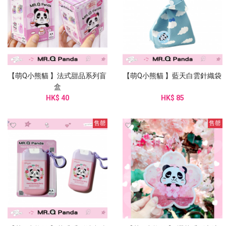
【萌Q小熊貓 】法式甜品系列盲
【萌Q小熊貓 】藍天白雲針織袋
盒
HK$ 40
HK$ 85
售罄
售罄