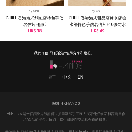
by
Chiill
by
Chiill
CHIILL 香港港式麵包店特色手信
CHIILL 香港港式甜品店糖水店糖
名信片+貼紙
水舖特色手信名信片+10張防水
HK$ 38
HK$ 49
貼紙
我們相信「好的設計值得分享和發掘」。
中文
EN
語言
關於 HKHANDS
HKHands 是一個讓香港設計師，插畫家和手工匠人展示他們嶄新和高質量作
品/產品的平台。同時，提供國際性交流和合作的機會。
每件藝術作品都蘊含著藝術匠人的創意。在 HKHands，香港的藝術匠人們可以