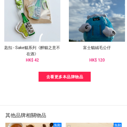
匙扣 - Sake貓系列《醉貓之意不
富士貓絨毛公仔
在酒》
HK$ 42
HK$ 120
去看更多本品牌物品
其他品牌相關物品
免郵
免郵