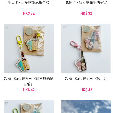
生日卡 - 士多啤梨忌廉蛋糕
萬用卡 - 仙人掌先生的宇宙
HK$ 32
HK$ 32
匙扣 - Sake貓系列《酒不醉貓貓
匙扣 - Sake貓系列《飲！》
自醉》
HK$ 42
HK$ 42