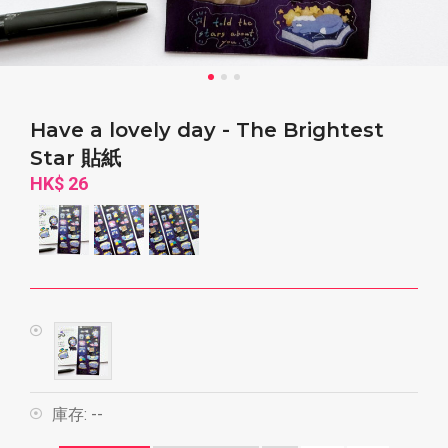
Have a lovely day - The Brightest
Star 貼紙
HK$ 26
庫存:
--