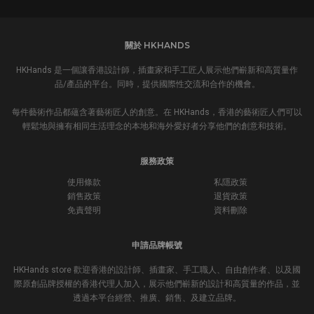
關於 HKHANDS
HKHands 是一個讓香港設計師，插畫家和手工匠人展示他們嶄新和高質量作
品/產品的平台。同時，提供國際性交流和合作的機會。
每件藝術作品都蘊含著藝術匠人的創意。在 HKHands，香港的藝術匠人們可以
輕鬆地與擁有相同生活理念的本地和海外愛好者分享他們的創意和技術。
服務政策
使用條款
私隱政策
銷售政策
退貨政策
免責聲明
資料刪除
申請品牌帳號
HKHands store 歡迎香港的設計師、插畫家、手工職人、自由創作者、以及國
際原創品牌授權的香港代理人加入，展示他們嶄新的設計和高質量的作品，並
透過本平台經營、推廣、銷售、及建立品牌。