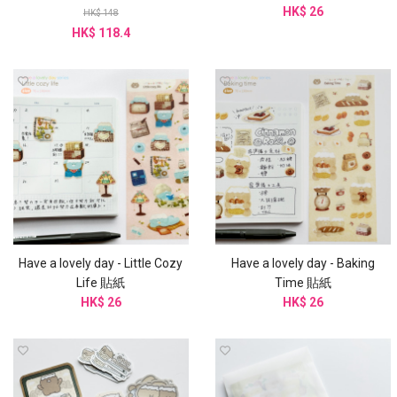
HK$ 26
HK$ 148
HK$ 118.4
Have a lovely day - Little Cozy
Have a lovely day - Baking
Life 貼紙
Time 貼紙
HK$ 26
HK$ 26