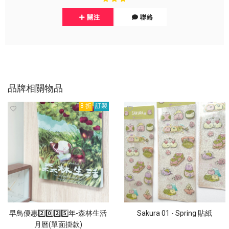
關注
聯絡
品牌相關物品
8 折
訂製
早鳥優惠2️⃣0️⃣2️⃣5️⃣年-森林生活
Sakura 01 - Spring 貼紙
月曆(單面掛款)