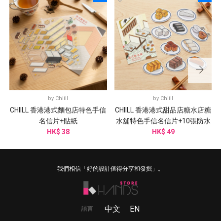
by
Chiill
by
Chiill
CHIILL 香港港式麵包店特色手信
CHIILL 香港港式甜品店糖水店糖
名信片+貼紙
水舖特色手信名信片+10張防水
HK$ 38
HK$ 49
貼紙
我們相信「好的設計值得分享和發掘」。
中文
EN
語言