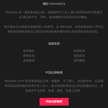
關於 HKHANDS
HKHands 是一個讓香港設計師，插畫家和手工匠人展示他們嶄新和高質量作
品/產品的平台。同時，提供國際性交流和合作的機會。
每件藝術作品都蘊含著藝術匠人的創意。在 HKHands，香港的藝術匠人們可以
輕鬆地與擁有相同生活理念的本地和海外愛好者分享他們的創意和技術。
服務政策
使用條款
私隱政策
銷售政策
退貨政策
免責聲明
資料刪除
申請品牌帳號
HKHands store 歡迎香港的設計師、插畫家、手工職人、自由創作者、以及國
際原創品牌授權的香港代理人加入，展示他們嶄新的設計和高質量的作品，並
透過本平台經營、推廣、銷售、及建立品牌。
申請品牌帳號