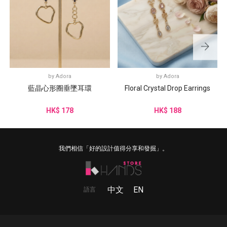
by
Adora
by
Adora
藍晶心形圈垂墜耳環
Floral Crystal Drop Earrings
HK$ 178
HK$ 188
我們相信「好的設計值得分享和發掘」。
中文
EN
語言