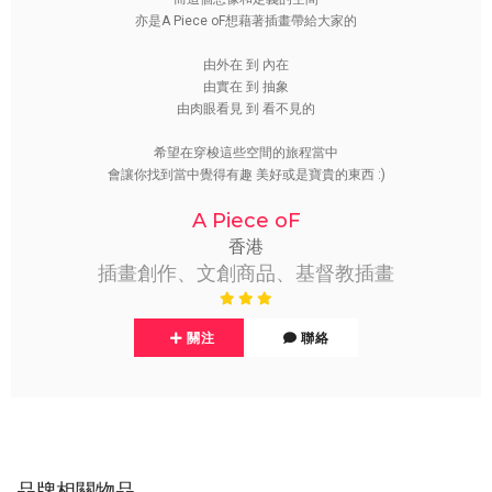
亦是A Piece oF想藉著插畫帶給大家的
由外在 到 內在
由實在 到 抽象
由肉眼看見 到 看不見的
希望在穿梭這些空間的旅程當中
會讓你找到當中覺得有趣 美好或是寶貴的東西 :)
A Piece oF
香港
插畫創作、文創商品、基督教插畫
關注
聯絡
品牌相關物品