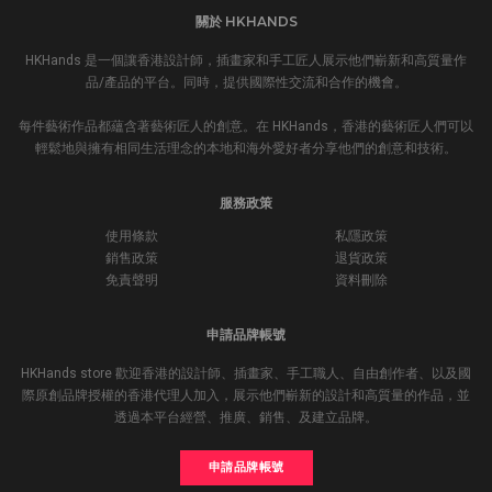
關於 HKHANDS
HKHands 是一個讓香港設計師，插畫家和手工匠人展示他們嶄新和高質量作
品/產品的平台。同時，提供國際性交流和合作的機會。
每件藝術作品都蘊含著藝術匠人的創意。在 HKHands，香港的藝術匠人們可以
輕鬆地與擁有相同生活理念的本地和海外愛好者分享他們的創意和技術。
服務政策
使用條款
私隱政策
銷售政策
退貨政策
免責聲明
資料刪除
申請品牌帳號
HKHands store 歡迎香港的設計師、插畫家、手工職人、自由創作者、以及國
際原創品牌授權的香港代理人加入，展示他們嶄新的設計和高質量的作品，並
透過本平台經營、推廣、銷售、及建立品牌。
申請品牌帳號