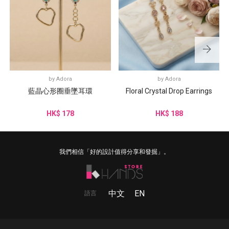
by
Adora
by
Adora
藍晶心形圈垂墜耳環
Floral Crystal Drop Earrings
HK$ 178
HK$ 188
我們相信「好的設計值得分享和發掘」。
中文
EN
語言