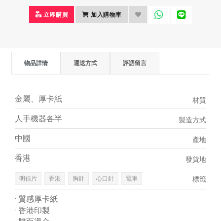
立即購買
加入購物車
物品詳情
運送方式
評語留言
金屬、厚卡紙
材質
人手機器各半
製造方式
中國
產地
香港
發貨地
明信片
香港
胸針
心口針
電車
標籤
· 質感厚卡紙
· 香港印製