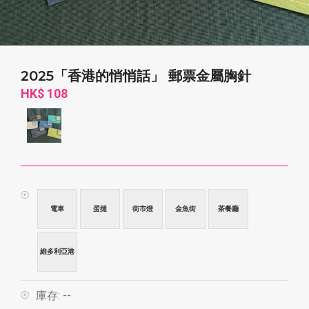
2025「香港的悄悄話」 郵票金屬胸針
HK$ 108
電車
蛋撻
街市燈
金魚街
茶餐廳
維多利亞港
庫存:
--