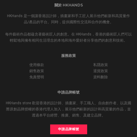
關於 HKHANDS
HKHands 是一個讓香港設計師，插畫家和手工匠人展示他們嶄新和高質量作
品/產品的平台。同時，提供國際性交流和合作的機會。
每件藝術作品都蘊含著藝術匠人的創意。在 HKHands，香港的藝術匠人們可以
輕鬆地與擁有相同生活理念的本地和海外愛好者分享他們的創意和技術。
服務政策
使用條款
私隱政策
銷售政策
退貨政策
免責聲明
資料刪除
申請品牌帳號
HKHands store 歡迎香港的設計師、插畫家、手工職人、自由創作者、以及國
際原創品牌授權的香港代理人加入，展示他們嶄新的設計和高質量的作品，並
透過本平台經營、推廣、銷售、及建立品牌。
申請品牌帳號