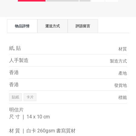
物品詳情
運送方式
評語留言
紙, 貼
材質
人手製造
製造方式
香港
產地
香港
發貨地
貼紙
卡片
標籤
明信片
尺 寸 ❘ 14 x 10 cm
材 質 ❘ 白卡 260gsm 書寫質材