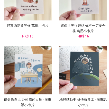
好東西需要等候 萬用小卡片
這個世界很嚴格 你不一定要合
格 萬用小卡片
HK$ 16
HK$ 16
條命係自己 公司屬於人哋 ‧ 廣東
地球轉動中 好快就放工 ‧ 廣東話
話小卡片
小卡片