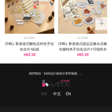
by
Chiill
by
Chiill
CHIILL 香港港式麵包店特色手信
CHIILL 香港港式甜品店糖水店糖
名信片+貼紙
水舖特色手信名信片+10張防水
HK$ 38
HK$ 49
貼紙
我們相信「好的設計值得分享和發掘」。
中文
EN
語言