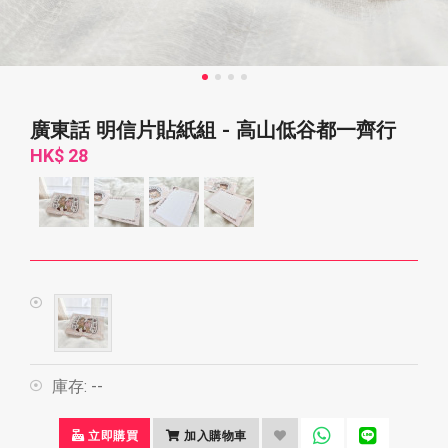
廣東話 明信片貼紙組 - 高山低谷都一齊行
HK$ 28
庫存:
--
立即購買
加入購物車