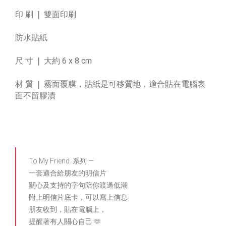
印 刷 ❘ 雙面印刷
防水貼紙
尺 寸 ❘ 大約 6 x 8 cm
材 質 ❘ 霧面覆膜，貼紙是可移質地，適合貼在電腦表
面不留膠漬
To My Friend. 系列 —
一套適合給朋友的明信片
關心及支持的字句陪你渡過低潮
附上明信片底卡，可以寫上信息
朋友收到，貼在電腦上，
提醒著有人關心自己 🫶