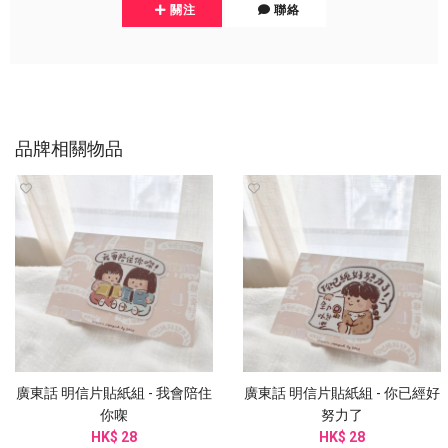
關注
聯絡
品牌相關物品
廣東話 明信片貼紙組 - 我會陪住
廣東話 明信片貼紙組 - 你已經好
你㗎
努力了
HK$ 28
HK$ 28