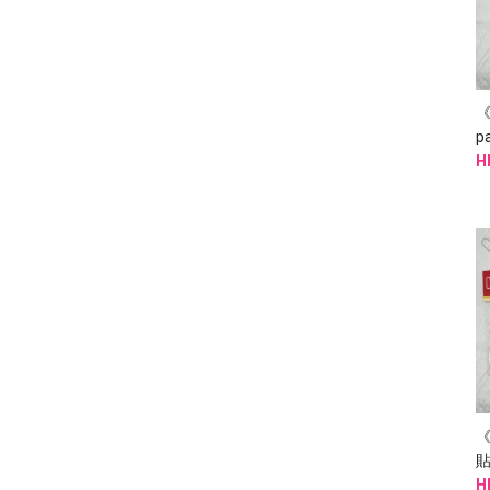
p
H
《
貼
H