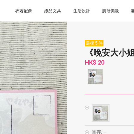
衣著配飾
紙品文具
生活設計
肌研美妝
最後 5 件
《晚安大小姐
HK$ 20
庫存:
--