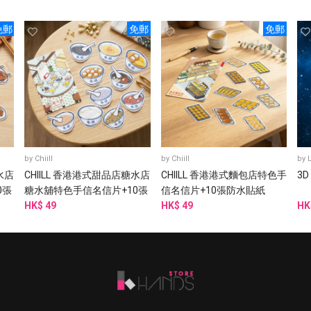
免郵
免郵
免郵
by
Chiill
by
Chiill
by
水店
CHIILL 香港港式甜品店糖水店
CHIILL 香港港式麵包店特色手
3D
0張
糖水舖特色手信名信片+10張
信名信片+10張防水貼紙
防水貼紙
HK$ 49
HK$ 49
HK