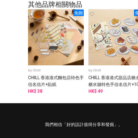
其他品牌相關物品
免郵
by
Chiill
by
Chiill
CHIILL 香港港式麵包店特色手
CHIILL 香港港式甜品店糖
信名信片+貼紙
糖水舖特色手信名信片+1
HK$ 38
防水貼紙
HK$ 49
我們相信「好的設計值得分享和發掘」。