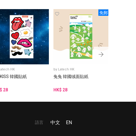
免郵
Latech HK
by
Latech HK
by
Latech HK
 KISS 韓國貼紙
兔兔 韓國绒面貼紙
阿豬媽與韓
貼紙
$ 28
HK$ 28
HK$ 15
語言
中文
EN