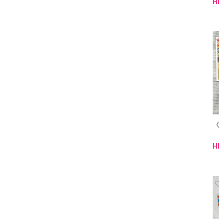
H
《
H