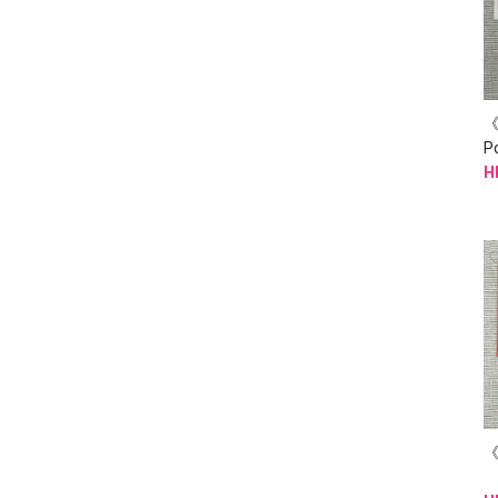
《
P
H
《