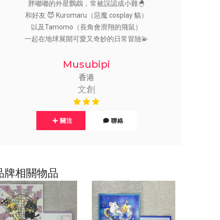
胖嘟嘟的外星鸚鵡，常被誤認成小雞🐣
和好友 😈 Kuromaru（惡魔 cosplay 貓）
以及Tamomo（長角會滑翔的飛鼠）
一起在地球展開可愛又奇妙的日常冒險💫
Musubipi
香港
文創
關注
聯絡
品牌相關物品