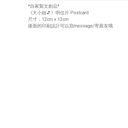
*自家製文創品*
《大小姐🎵》明信片 Postcard
尺寸：12cm x 12cm
後面的印刷設計可以寫message/寄親友哦