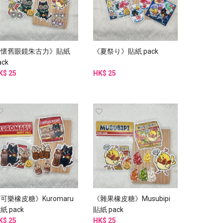
《懷舊眼鏡朱古力》貼紙
《夏祭り》貼紙 pack
ack
K$ 25
HK$ 25
可樂橡皮糖》Kuromaru
《雜果橡皮糖》Musubipi
紙 pack
貼紙 pack
K$ 25
HK$ 25