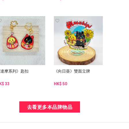
《達摩系列》匙扣
《向日葵》雙面立牌
K$ 33
HK$ 50
去看更多本品牌物品