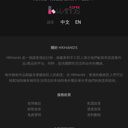
中文
EN
語言
關於 HKHANDS
HKHands 是一個讓香港設計師，插畫家和手工匠人展示他們嶄新和高質量作
品/產品的平台。同時，提供國際性交流和合作的機會。
每件藝術作品都蘊含著藝術匠人的創意。在 HKHands，香港的藝術匠人們可以
輕鬆地與擁有相同生活理念的本地和海外愛好者分享他們的創意和技術。
服務政策
使用條款
私隱政策
銷售政策
退貨政策
免責聲明
資料刪除