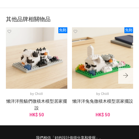
其他品牌相關物品
免郵
免郵
by
Chiill
by
Chiill
懶洋洋熊貓們微積木模型居家擺
懶洋洋兔兔微積木模型居家擺設
設
HK$ 50
HK$ 50
我們相信「好的設計值得分享和發掘」。