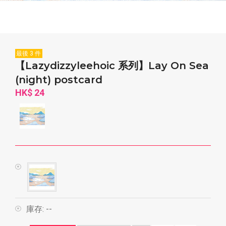
最後 3 件
【Lazydizzyleehoic 系列】Lay On Sea
(night) postcard
HK$ 24
庫存:
--