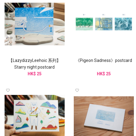
【LazydizzyLeehoic 系列】
《Pigeon Sadness》postcard
Starry night postcard
HK$ 25
HK$ 25