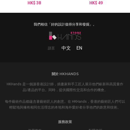
HK$ 38
HK$ 49
貼紙
我們相信「好的設計值得分享和發掘」。
中文
EN
語言
關於 HKHANDS
HKHands 是一個讓香港設計師，插畫家和手工匠人展示他們嶄新和高質量作
品/產品的平台。同時，提供國際性交流和合作的機會。
每件藝術作品都蘊含著藝術匠人的創意。在 HKHands，香港的藝術匠人們可以
輕鬆地與擁有相同生活理念的本地和海外愛好者分享他們的創意和技術。
服務政策