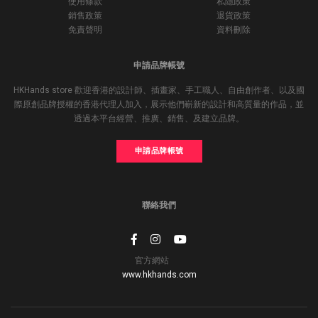
使用條款
私隱政策
銷售政策
退貨政策
免責聲明
資料刪除
申請品牌帳號
HKHands store 歡迎香港的設計師、插畫家、手工職人、自由創作者、以及國
際原創品牌授權的香港代理人加入，展示他們嶄新的設計和高質量的作品，並
透過本平台經營、推廣、銷售、及建立品牌。
申請品牌帳號
聯絡我們
官方網站
www.hkhands.com