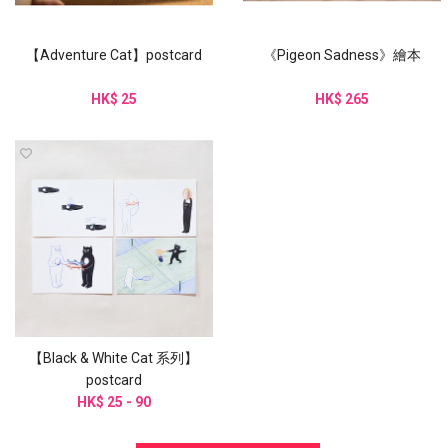
【Adventure Cat】postcard
《Pigeon Sadness》繪本
HK$ 25
HK$ 265
【Black & White Cat 系列】
postcard
HK$ 25 - 90