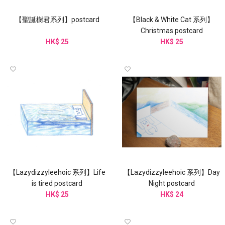
【聖誕樹君系列】postcard
【Black & White Cat 系列】
Christmas postcard
HK$ 25
HK$ 25
【Lazydizzyleehoic 系列】Life
【Lazydizzyleehoic 系列】Day
is tired postcard
Night postcard
HK$ 25
HK$ 24