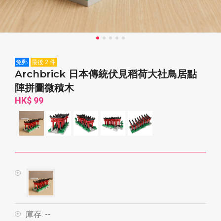
免郵
最後 2 件
Archbrick 日本傳統伏見稻荷大社鳥居點
陣拼圖微積木
HK$ 99
庫存:
--