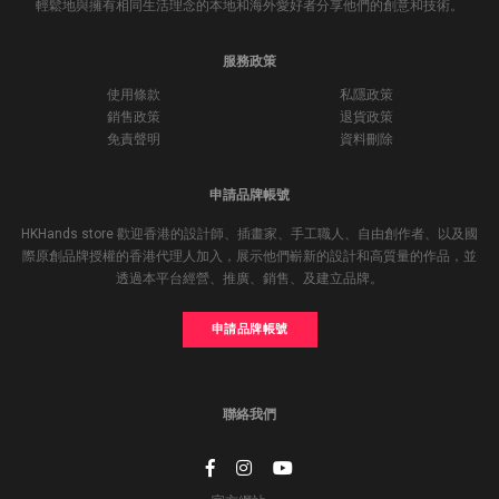
輕鬆地與擁有相同生活理念的本地和海外愛好者分享他們的創意和技術。
服務政策
使用條款
私隱政策
銷售政策
退貨政策
免責聲明
資料刪除
申請品牌帳號
HKHands store 歡迎香港的設計師、插畫家、手工職人、自由創作者、以及國
際原創品牌授權的香港代理人加入，展示他們嶄新的設計和高質量的作品，並
透過本平台經營、推廣、銷售、及建立品牌。
申請品牌帳號
聯絡我們