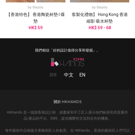
by
Stephy
by
Stephy
【香港特色】 香港陶瓷杯墊 I 碟
客製化禮物】 Hong Kong 香港
墊
縮影 吸水杯墊
HK$ 59
HK$ 59 - 68
我們相信「好的設計值得分享和發掘」。
中文
EN
語言
關於 HKHANDS
HKHands 是一個讓香港設計師，插畫家和手工匠人展示他們嶄新和高質量作
品/產品的平台。同時，提供國際性交流和合作的機會。
每件藝術作品都蘊含著藝術匠人的創意。在 HKHands，香港的藝術匠人們可以