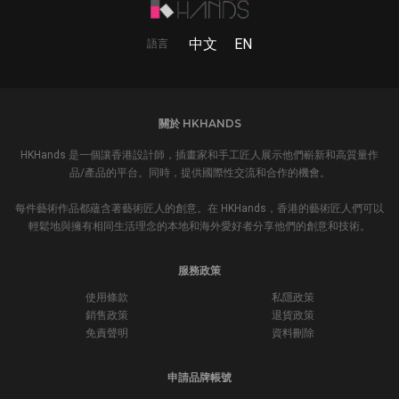
中文
EN
語言
關於 HKHANDS
HKHands 是一個讓香港設計師，插畫家和手工匠人展示他們嶄新和高質量作
品/產品的平台。同時，提供國際性交流和合作的機會。
每件藝術作品都蘊含著藝術匠人的創意。在 HKHands，香港的藝術匠人們可以
輕鬆地與擁有相同生活理念的本地和海外愛好者分享他們的創意和技術。
服務政策
使用條款
私隱政策
銷售政策
退貨政策
免責聲明
資料刪除
申請品牌帳號