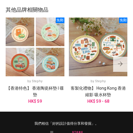
其他品牌相關物品
免郵
免郵
by
Stephy
by
Stephy
【香港特色】 香港陶瓷杯墊 I 碟
客製化禮物】 Hong Kong 香港
墊
縮影 吸水杯墊
HK$ 59
HK$ 59 - 68
我們相信「好的設計值得分享和發掘」。