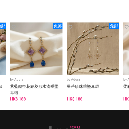
免郵
免郵
免郵
by
Adora
by
Adora
by
gs
紫藍鏤空花結菱形水滴垂墜
星芒珍珠垂墜耳環
柔
耳環
HK$ 188
HK$ 188
HK