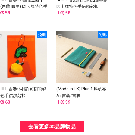
(西薩.佩里) 閃卡牌特色手
閃卡牌特色手信鎖匙扣
信鎖匙扣
K$ 58
HK$ 58
免郵
免郵
HIILL 香港林村許願樹寶碟
(Made in HK) Plus 1 厚帆布
特色手信鎖匙扣
A5書套/書衣
K$ 68
HK$ 59
去看更多本品牌物品