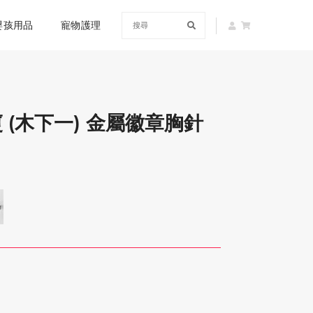
嬰孩用品
寵物護理
 (木下一) 金屬徽章胸針