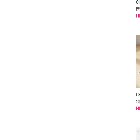
C
H
C
H