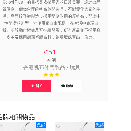
Go on! Plus 1 的目標是依據用家的日常需要，設計出品
質優良、價錢合理的帆布休閒製品，不斷優化大家的生
活。產品於香港製造，採用堅挺耐用的厚帆布，配上中
性簡潔的造型，方便用家自由配搭，在生活中表現自
我。基於動作權益及可持續發展，所有產品並不採用真
皮革及採用循環塑膠布料，為環境保育出一份力。
Chiill
香港
香港帆布休閒製品 / 玩具
關注
聯絡
品牌相關物品
免郵
免郵