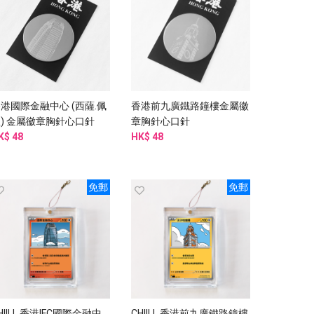
港國際金融中心 (西薩.佩
香港前九廣鐵路鐘樓金屬徽
) 金屬徽章胸針心口針
章胸針心口針
K$ 48
HK$ 48
免郵
免郵
HIILL 香港IFC國際金融中
CHIILL 香港前九廣鐵路鐘樓