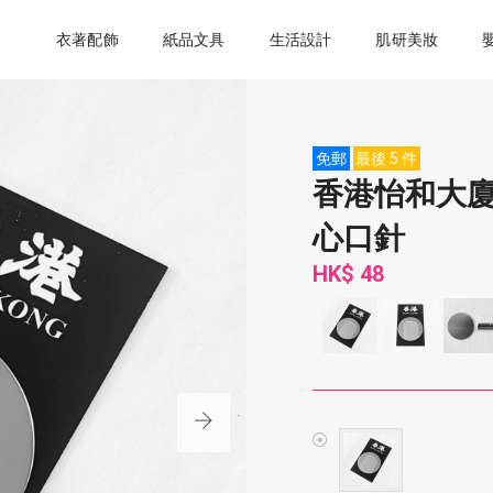
衣著配飾
紙品文具
生活設計
肌研美妝
免郵
最後 5 件
香港怡和大廈
心口針
HK$ 48