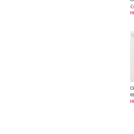
心
H
C
H