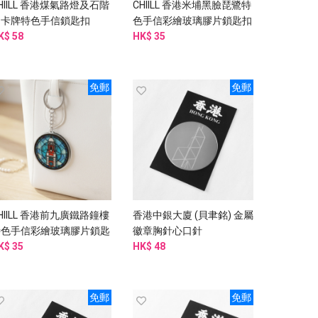
HIILL 香港煤氣路燈及石階
CHIILL 香港米埔黑臉琵鷺特
閃卡牌特色手信鎖匙扣
色手信彩繪玻璃膠片鎖匙扣
K$ 58
HK$ 35
免郵
免郵
HIILL 香港前九廣鐵路鐘樓
香港中銀大廈 (貝聿銘) 金屬
特色手信彩繪玻璃膠片鎖匙
徽章胸針心口針
扣
K$ 35
HK$ 48
免郵
免郵