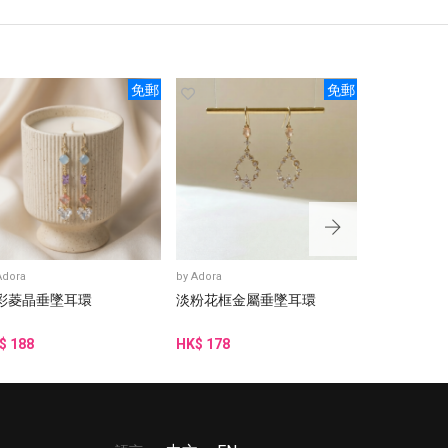
免郵
免郵
Adora
by
Adora
by
Adora
彩菱晶垂墜耳環
淡粉花框金屬垂墜耳環
藍綠金邊水
$ 188
HK$ 178
HK$ 188