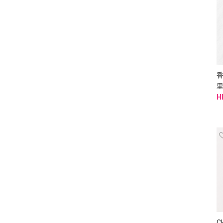
香
里
H
C