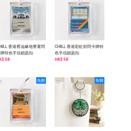
HIILL 香港舊油麻地警署閃
CHIILL 香港彩虹邨閃卡牌特
卡牌特色手信鎖匙扣
色手信鎖匙扣
K$ 58
HK$ 58
免郵
免郵