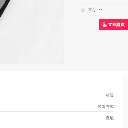
庫存:
--
立即購買
材質
製造方式
產地