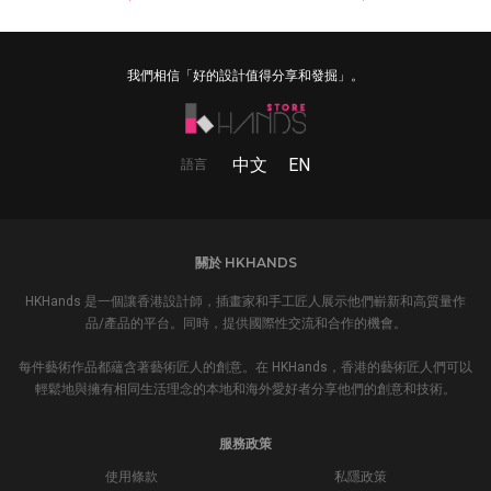
我們相信「好的設計值得分享和發掘」。
中文
EN
語言
關於 HKHANDS
HKHands 是一個讓香港設計師，插畫家和手工匠人展示他們嶄新和高質量作
品/產品的平台。同時，提供國際性交流和合作的機會。
每件藝術作品都蘊含著藝術匠人的創意。在 HKHands，香港的藝術匠人們可以
輕鬆地與擁有相同生活理念的本地和海外愛好者分享他們的創意和技術。
服務政策
使用條款
私隱政策