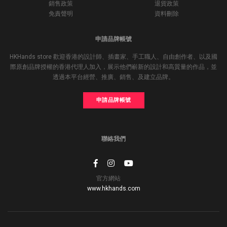
銷售政策
退貨政策
免責聲明
資料刪除
申請品牌帳號
HKHands store 歡迎香港的設計師、插畫家、手工職人、自由創作者、以及國
際原創品牌授權的香港代理人加入，展示他們嶄新的設計和高質量的作品，並
透過本平台經營、推廣、銷售、及建立品牌。
申請品牌帳號
聯絡我們
官方網站
www.hkhands.com