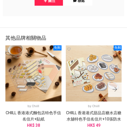
關注
聯絡
其他品牌相關物品
免郵
免郵
by
Chiill
by
Chiill
CHIILL 香港港式麵包店特色手信
CHIILL 香港港式甜品店糖水店糖
名信片+貼紙
水舖特色手信名信片+10張防水
HK$ 38
HK$ 49
貼紙