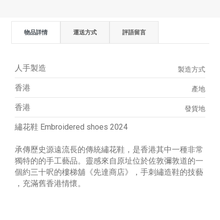
物品詳情
運送方式
評語留言
人手製造
製造方式
香港
產地
香港
發貨地
繡花鞋 Embroidered shoes 2024
承傳歷史源遠流長的傳統繡花鞋，是香港其中一種非常
獨特的的手工藝品。靈感來自原址位於佐敦彌敦道的一
個約三十呎的樓梯舖《先達商店》，手刺繡造鞋的技藝
，充滿舊香港情懷。