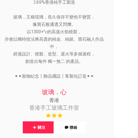
𝟙𝟘𝟘%香港純手工製造
.
玻璃，又稱琉璃，長久保存不變色不變質，
像寶石般通透又閃爍。
以1300+°ᴄ的高溫火焰燒製，
亦會以獨特技法將高貴的純金、純銀、寶石融入作品
中，
經過設計、燒製、造型、退火等多個過程，
創造出每件 獨一無二 的產品。
.
✦✦寵物紀念丨飾品擺設丨客製化訂造✦✦
玻璃．心
香港
香港手工玻璃工作室
關注
聯絡