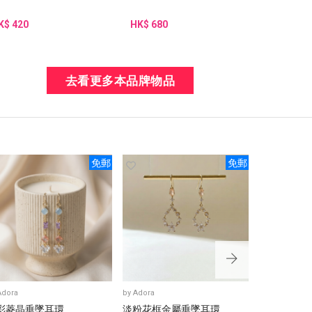
K$ 420
HK$ 680
去看更多本品牌物品
免郵
免郵
Adora
by
Adora
by
Adora
彩菱晶垂墜耳環
淡粉花框金屬垂墜耳環
藍綠金邊水