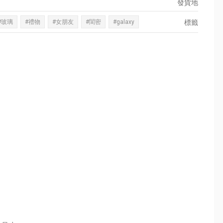
發貨地
#玻璃
#禮物
#女朋友
#閨密
#galaxy
標籤