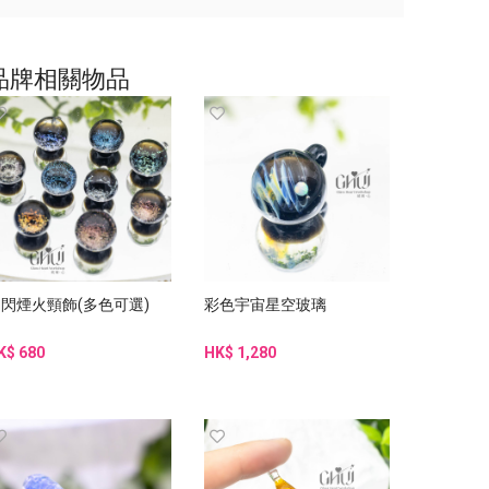
品牌相關物品
閃煙火頸飾(多色可選)
彩色宇宙星空玻璃
K$ 680
HK$ 1,280