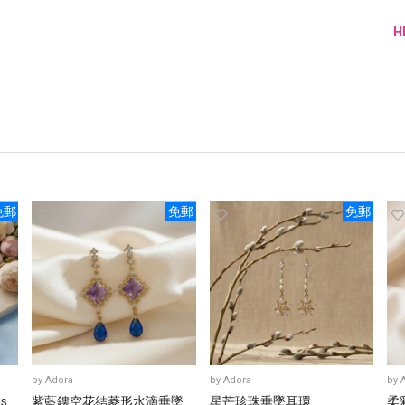
H
免郵
免郵
免郵
by
Adora
by
Adora
by
gs
紫藍鏤空花結菱形水滴垂墜
星芒珍珠垂墜耳環
柔