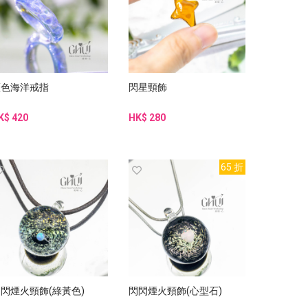
藍色海洋戒指
閃星頸飾
K$ 420
HK$ 280
65 折
閃煙火頸飾(綠黃色)
閃閃煙火頸飾(心型石)