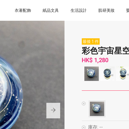
衣著配飾
紙品文具
生活設計
肌研美妝
最後 1 件
彩色宇宙星
HK$ 1,280
庫存:
--