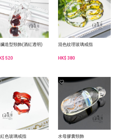
臟造型頸飾(酒紅透明)
混色紋理玻璃戒指
K$ 520
HK$ 380
血紅色玻璃戒指
水母膠囊頸飾