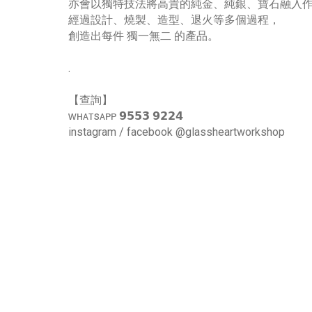
亦會以獨特技法將高貴的純金、純銀、寶石融入
經過設計、燒製、造型、退火等多個過程，
創造出每件 獨一無二 的產品。
.
【查詢】
ᴡʜᴀᴛsᴀᴘᴘ 𝟵𝟱𝟱𝟯 𝟵𝟮𝟮𝟰
instagram / facebook @glassheartworkshop