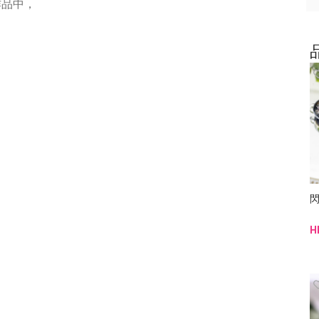
作品中，
閃
H