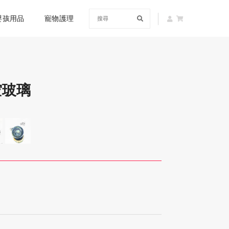
嬰孩用品
寵物護理
空玻璃