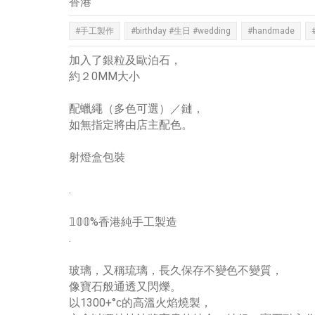
香港
#手工製作
#birthday #生日 #wedding
#handmade
加入了銀粒及歐泊石，
約２0MM大小
配蠟繩（多色可選）／鏈，
如無指定將由店主配色。
射燈盒包裝
.
𝟙𝟘𝟘%香港純手工製造
.
玻璃，又稱琉璃，長久保存不變色不變質，
像寶石般通透又閃爍。
以1300+°ᴄ的高溫火焰燒製，