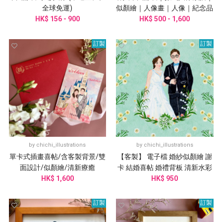
全球免運)
似顏繪｜人像畫｜人像｜紀念品
HK$ 156 - 900
HK$ 500 - 1,600
｜
訂製
訂製
by
chichi_illustrations
by
chichi_illustrations
單卡式插畫喜帖/含客製背景/雙
【客製】 電子檔 婚紗似顏繪 謝
面設計/似顏繪/清新療癒
卡 結婚喜帖 婚禮背板 清新水彩
HK$ 1,600
HK$ 950
訂製
訂製