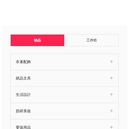
物品
工作坊
衣著配飾
紙品文具
生活設計
肌研美妝
嬰孩用品