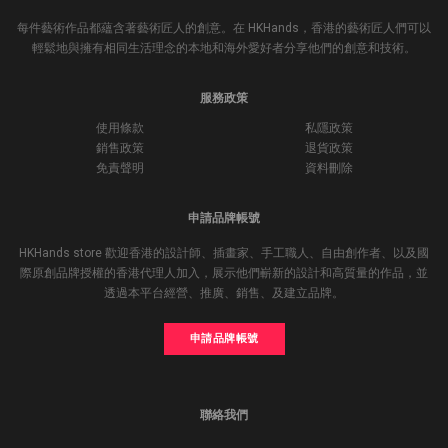
每件藝術作品都蘊含著藝術匠人的創意。在 HKHands，香港的藝術匠人們可以
輕鬆地與擁有相同生活理念的本地和海外愛好者分享他們的創意和技術。
服務政策
使用條款
私隱政策
銷售政策
退貨政策
免責聲明
資料刪除
申請品牌帳號
HKHands store 歡迎香港的設計師、插畫家、手工職人、自由創作者、以及國
際原創品牌授權的香港代理人加入，展示他們嶄新的設計和高質量的作品，並
透過本平台經營、推廣、銷售、及建立品牌。
申請品牌帳號
聯絡我們