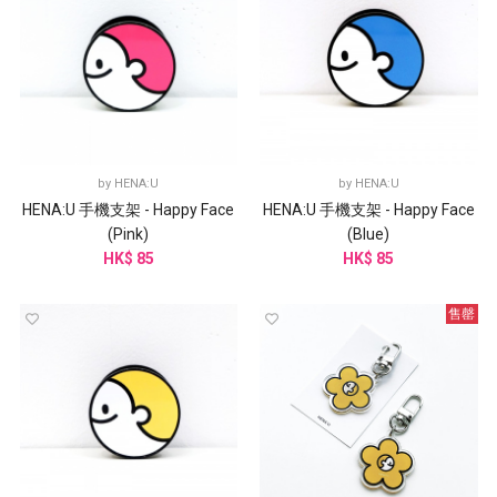
by
HENA:U
by
HENA:U
HENA:U 手機支架 - Happy Face
HENA:U 手機支架 - Happy Face
(Pink)
(Blue)
HK$ 85
HK$ 85
售罄