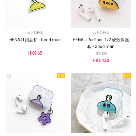
by
HENA:U
by
HENA:U
HENA:U 鎖匙扣 - Good man
HENA:U AirPods 1/2 硬殼保護
套 - Good man
HK$ 65
HK$ 150
HK$ 120
8 折
8 折