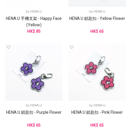
by
HENA:U
by
HENA:U
HENA:U 手機支架 - Happy Face
HENA:U 鎖匙扣 - Yellow Flower
(Yellow)
HK$ 85
HK$ 65
by
HENA:U
by
HENA:U
HENA:U 鎖匙扣 - Purple Flower
HENA:U 鎖匙扣 - Pink Flower
HK$ 65
HK$ 65