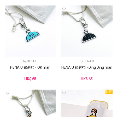
by
HENA:U
by
HENA:U
HENA:U 鎖匙扣 - OK man
HENA:U 鎖匙扣 - Ding Ding man
HK$ 65
HK$ 65
8 折