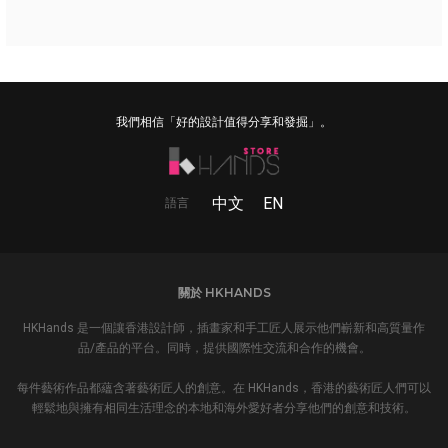
我們相信「好的設計值得分享和發掘」。
中文
EN
語言
關於 HKHANDS
HKHands 是一個讓香港設計師，插畫家和手工匠人展示他們嶄新和高質量作
品/產品的平台。同時，提供國際性交流和合作的機會。
每件藝術作品都蘊含著藝術匠人的創意。在 HKHands，香港的藝術匠人們可以
輕鬆地與擁有相同生活理念的本地和海外愛好者分享他們的創意和技術。