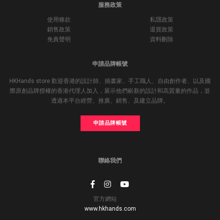
服務政策
使用條款
私隱政策
銷售政策
退貨政策
免責聲明
資料刪除
申請品牌帳號
HKHands store 歡迎香港的設計師、插畫家、手工職人、自由創作者、以及國
際原創品牌授權的香港代理人加入，展示他們嶄新的設計和高質量的作品，並
透過本平台經營、推廣、銷售、及建立品牌。
申請品牌帳號
聯絡我們
官方網站
www.hkhands.com