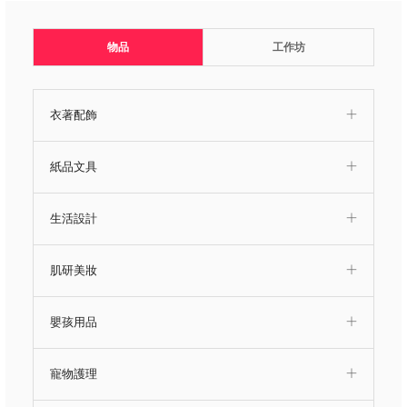
物品
工作坊
衣著配飾
紙品文具
生活設計
肌研美妝
嬰孩用品
寵物護理