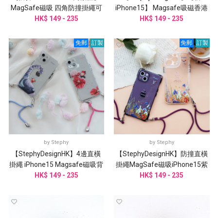
MagSafe磁吸 四角防撞掛繩可
iPhone15】 Magsafe吸磁香港
HK$ 149 - 235
拆手機殼
特色插畫掛繩手機殼
HK$ 149 - 235
免郵
訂製
免郵
訂製
by
Stephy
by
Stephy
【StephyDesignHK】4邊直橫
【StephyDesignHK】防撞直橫
掛繩 iPhone15 Magsafe磁吸背
掛繩MagSafe磁吸iPhone15紫
帶手機殼 客製化
HK$ 149 - 235
色手機殼 【客製化】
HK$ 149 - 235