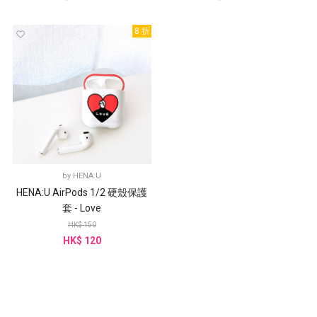
8 折
by
HENA:U
HENA:U AirPods 1/2 硬殼保護
套 - Love
HK$ 150
HK$ 120