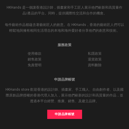
HKHands 是一個讓香港設計師，插畫家和手工匠人展示他們嶄新和高質量作
品/產品的平台。同時，提供國際性交流和合作的機會。
每件藝術作品都蘊含著藝術匠人的創意。在 HKHands，香港的藝術匠人們可以
輕鬆地與擁有相同生活理念的本地和海外愛好者分享他們的創意和技術。
服務政策
使用條款
私隱政策
銷售政策
退貨政策
免責聲明
資料刪除
申請品牌帳號
HKHands store 歡迎香港的設計師、插畫家、手工職人、自由創作者、以及國
際原創品牌授權的香港代理人加入，展示他們嶄新的設計和高質量的作品，並
透過本平台經營、推廣、銷售、及建立品牌。
申請品牌帳號