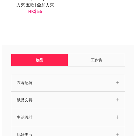
力夾 五款 | 亞加力夾
HK$ 55
物品
工作坊
衣著配飾
紙品文具
生活設計
肌研美妝