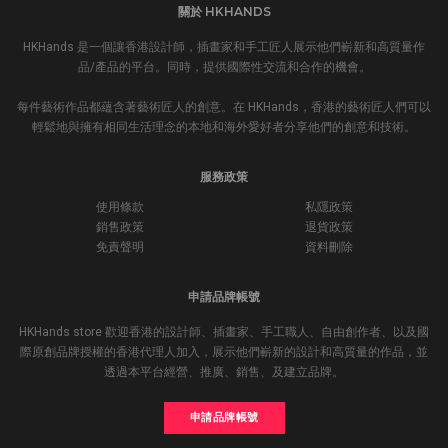
關於 HKHANDS
HKHands 是一個讓香港設計師，插畫家和手工匠人展示他們嶄新和高質量作
品/產品的平台。同時，提供國際性交流和合作的機會。
每件藝術作品都蘊含著藝術匠人的創意。在 HKHands，香港的藝術匠人們可以
輕鬆地與擁有相同生活理念的本地和海外愛好者分享他們的創意和技術。
服務政策
使用條款
私隱政策
銷售政策
退貨政策
免責聲明
資料刪除
申請品牌帳號
HKHands store 歡迎香港的設計師、插畫家、手工職人、自由創作者、以及國
際原創品牌授權的香港代理人加入，展示他們嶄新的設計和高質量的作品，並
透過本平台經營、推廣、銷售、及建立品牌。
申請品牌帳號