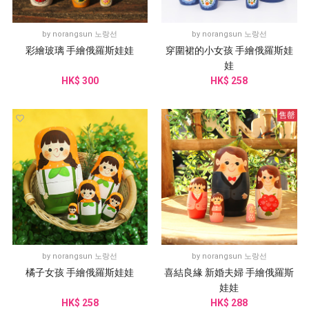
by
norangsun 노랑선
by
norangsun 노랑선
彩繪玻璃 手繪俄羅斯娃娃
穿圍裙的小女孩 手繪俄羅斯娃
娃
HK$ 300
HK$ 258
售罄
by
norangsun 노랑선
by
norangsun 노랑선
橘子女孩 手繪俄羅斯娃娃
喜結良緣 新婚夫婦 手繪俄羅斯
娃娃
HK$ 258
HK$ 288