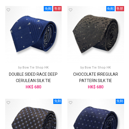
免郵
售罄
免郵
售罄
by
Bow Tie Shop HK
by
Bow Tie Shop HK
DOUBLE SIDED RACE DEEP
CHOCOLATE IRREGULAR
CERULEAN SILK TIE
PATTERN SILK TIE
HK$ 680
HK$ 680
免郵
免郵