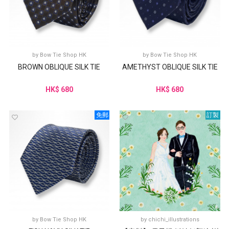
by
Bow Tie Shop HK
by
Bow Tie Shop HK
BROWN OBLIQUE SILK TIE
AMETHYST OBLIQUE SILK TIE
HK$ 680
HK$ 680
免郵
訂製
by
Bow Tie Shop HK
by
chichi_illustrations