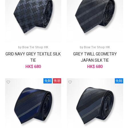
by
Bow Tie Shop HK
by
Bow Tie Shop HK
GRID NAVY GREY TEXTILE SILK
GREY TWILL GEOMETRY
TIE
JAPAN SILK TIE
HK$ 680
HK$ 680
免郵
售罄
免郵