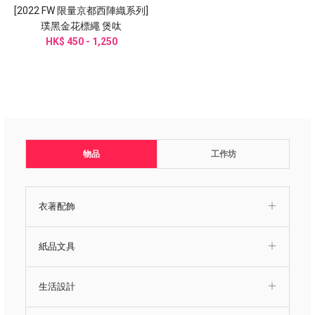
[2022 FW 限量京都西陣織系列]
璞黑金花標繩 煲呔
HK$ 450 - 1,250
物品
工作坊
衣著配飾
紙品文具
生活設計