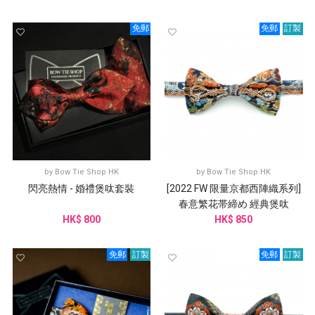
免郵
免郵
訂製
by
Bow Tie Shop HK
by
Bow Tie Shop HK
閃亮熱情 - 婚禮煲呔套裝
[2022 FW 限量京都西陣織系列]
春意繁花帯締め 經典煲呔
HK$ 800
HK$ 850
免郵
訂製
免郵
訂製