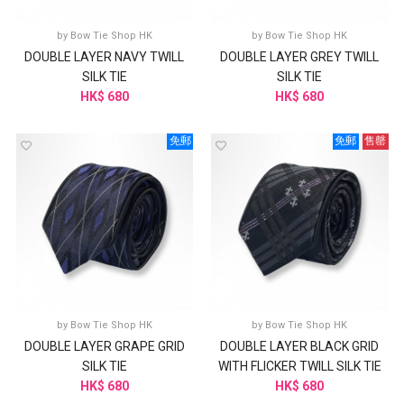
by
Bow Tie Shop HK
by
Bow Tie Shop HK
DOUBLE LAYER NAVY TWILL
DOUBLE LAYER GREY TWILL
SILK TIE
SILK TIE
HK$ 680
HK$ 680
免郵
免郵
售罄
by
Bow Tie Shop HK
by
Bow Tie Shop HK
DOUBLE LAYER GRAPE GRID
DOUBLE LAYER BLACK GRID
SILK TIE
WITH FLICKER TWILL SILK TIE
HK$ 680
HK$ 680