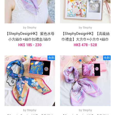
by
Stephy
by
Stephy
【StephyDesignHK】 紫色水母
【StephyDesignHK】【高級絲
小方絲巾+絲巾扣禮盒/絲巾
巾禮盒】大方巾+小方巾+絲巾
HK$ 185 - 230
扣 三入經典高級禮盒 | 客製化
HK$ 478 - 528
免郵
免郵
by
Stephy
by
Stephy