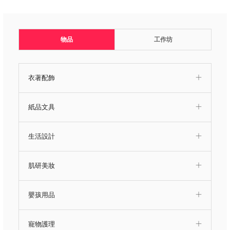
物品
工作坊
衣著配飾
紙品文具
生活設計
肌研美妝
嬰孩用品
寵物護理