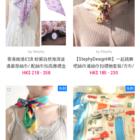
by
Stephy
by
Stephy
香港維港幻浪 粉紫自然海浪波
【StephyDesignHK】一起跳舞
邊菱形絲巾/ 配絲巾扣高雅禮盒
吧絲巾連絲巾扣禮物套裝/方巾/
HK$ 218 - 258
圍巾
頭巾/手腕帶/圍巾/姊姊禮物
HK$ 185 - 230
免郵
免郵