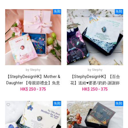
免郵
免郵
by
Stephy
by
Stephy
【StephyDesignHK】Mother &
【StephyDesignHK】【百合
Daughter 【母親節禮盒】魚意
花】送給♥婆婆/奶奶-謝謝妳
花絲巾、絲巾扣
HK$ 250 - 375
♥【母親節禮物】
HK$ 250 - 375
免郵
免郵