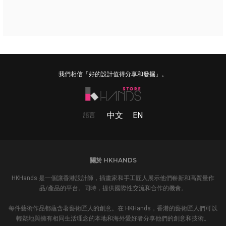
我們相信「好的設計值得分享和發掘」。
中文
EN
語言
關於 HKHANDS
HKHands 是一個讓香港設計師，插畫家和手工匠人展示他們嶄新和高質量作
品/產品的平台。同時，提供國際性交流和合作的機會。
每件藝術作品都蘊含著藝術匠人的創意。在 HKHands，香港的藝術匠人們可以
輕鬆地與擁有相同生活理念的本地和海外愛好者分享他們的創意和技術。