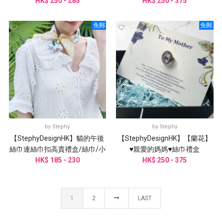
HK$ 250 - 285
禮物絲巾禮盒
HK$ 250 - 375
物】絲巾禮盒
免郵
免郵
by
Stephy
by
Stephy
【StephyDesignHK】貓的午後
【StephyDesignHK】【蘭花】
絲巾連絲巾扣高貴禮盒/絲巾/小
♥親愛的媽媽♥絲巾禮盒
HK$ 185 - 230
圍巾/方巾
HK$ 250 - 375
1
2
LAST