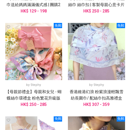
巾送給媽媽滿滿儀式感 | 團購2
絲巾 絲巾扣 | 客製母親心意卡片
HK$ 129 - 198
件起訂
HK$ 250 - 285
免郵
免郵
by
Stephy
by
Stephy
【母親節禮盒】母親和女兒 - 蝴
香港維港幻浪 粉紫浪漫輕飄雪
蝶絲巾環禮盒 粉色繁花升級版
紡長圍巾/ 配絲巾扣高雅禮盒
HK$ 250 - 285
HK$ 307 - 359
免郵
免郵