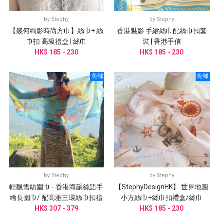
by
Stephy
by
Stephy
【幾何絢影時尚方巾】絲巾+ 絲
香港魅影 手繪絲巾配絲巾扣套
巾扣 高級禮盒 | 絲巾
裝 | 香港手信
HK$ 185 - 230
HK$ 185 - 230
免郵
免郵
by
Stephy
by
Stephy
輕飄雪紡圍巾 - 香港海韻絲語手
【StephyDesignHK】 世界地圖
繪長圍巾/ 配高雅三環絲巾扣禮
小方絲巾+絲巾扣禮盒/絲巾
HK$ 307 - 379
盒
HK$ 185 - 230