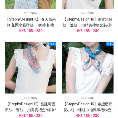
by
Stephy
by
Stephy
【StephyDesignHK】 春天蘋果
【StephyDesignHK】復古雅致
綠 花間小貓咪絲巾+絲巾扣禮
絲巾連絲巾扣精美禮物套裝/絲
HK$ 185 - 230
盒/絲巾
巾/小圍巾客製化禮物
HK$ 185 - 230
免郵
免郵
by
Stephy
by
Stephy
【StephyDesignHK】宮廷可愛
【StephyDesignHK】春語藍底
風絲巾連絲巾扣高貴禮盒/絲巾/
花小絲巾連絲巾扣雅緻禮物套
HK$ 185 - 230
小方巾
裝/客製化禮物
HK$ 185 - 230