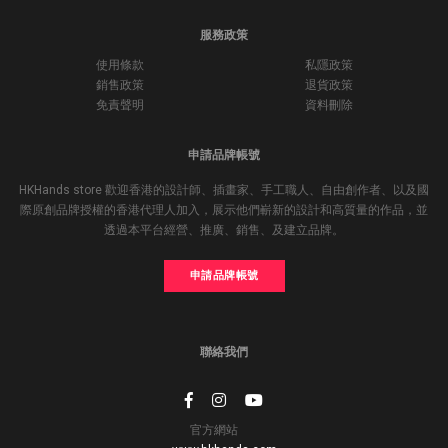
服務政策
使用條款
私隱政策
銷售政策
退貨政策
免責聲明
資料刪除
申請品牌帳號
HKHands store 歡迎香港的設計師、插畫家、手工職人、自由創作者、以及國
際原創品牌授權的香港代理人加入，展示他們嶄新的設計和高質量的作品，並
透過本平台經營、推廣、銷售、及建立品牌。
申請品牌帳號
聯絡我們
官方網站