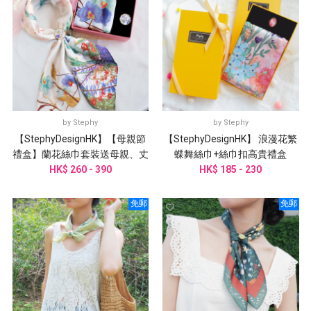
by
Stephy
by
Stephy
【StephyDesignHK】【母親節
【StephyDesignHK】 浪漫花繁
禮盒】蘭花絲巾套裝送母親、丈
蝶舞絲巾+絲巾扣高貴禮盒
母娘、婆婆、阿嬤、外祖母
HK$ 260 - 390
HK$ 185 - 230
免郵
免郵