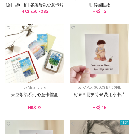
絲巾 絲巾扣 | 客製母親心意卡片
用 韓國貼紙
HK$ 250 - 285
HK$ 15
by
Mstandforc
by
PAPER GOODS BY DORIE
天空絮語系列 心意卡禮盒
好東西需要等候 萬用小卡片
HK$ 72
HK$ 16
訂製