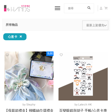
toggle navigation
所有物品
心意卡
免郵
by
Stephy
by
Latech HK
【母親節禮盒】蝴蝶絲巾環禮盒
百變眼鏡與胡子 手帳/心意卡專