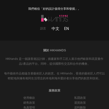
我們相信「好的設計值得分享和發掘」。
中文
EN
語言
關於 HKHANDS
HKHands 是一個讓香港設計師，插畫家和手工匠人展示他們嶄新和高質量作
品/產品的平台。同時，提供國際性交流和合作的機會。
每件藝術作品都蘊含著藝術匠人的創意。在 HKHands，香港的藝術匠人們可以
輕鬆地與擁有相同生活理念的本地和海外愛好者分享他們的創意和技術。
服務政策
使用條款
私隱政策
銷售政策
退貨政策
免責聲明
資料刪除