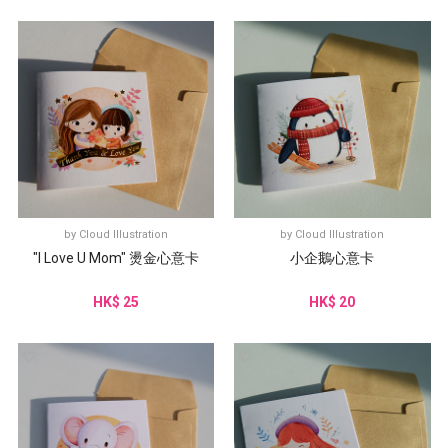
by
Cloud Illustration
by
Cloud Illustration
"I Love U Mom" 燙金心意卡
小企鵝心意卡
HK$ 25
HK$ 20