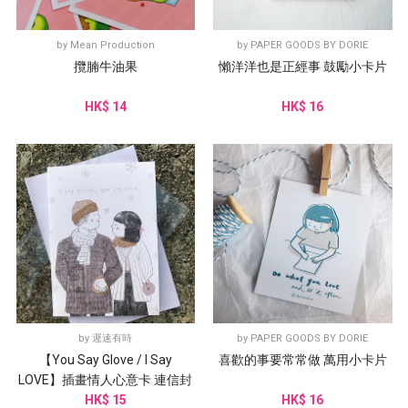
by
Mean Production
by
PAPER GOODS BY DORIE
攬腩牛油果
懶洋洋也是正經事 鼓勵小卡片
HK$ 14
HK$ 16
by
遲速有時
by
PAPER GOODS BY DORIE
【You Say Glove / I Say
喜歡的事要常常做 萬用小卡片
LOVE】插畫情人心意卡 連信封
HK$ 15
HK$ 16