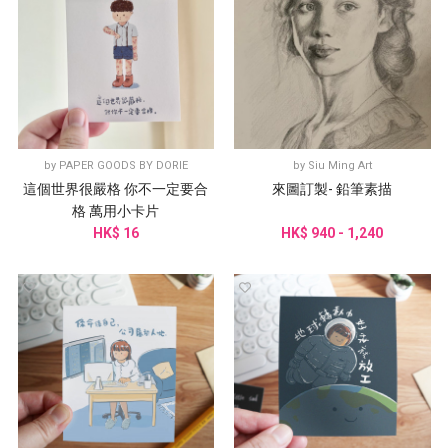
by
PAPER GOODS BY DORIE
by
Siu Ming Art
這個世界很嚴格 你不一定要合
來圖訂製- 鉛筆素描
格 萬用小卡片
HK$ 16
HK$ 940 - 1,240