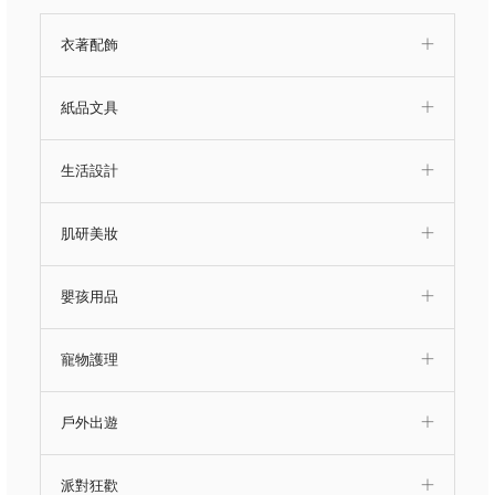
衣著配飾
紙品文具
生活設計
肌研美妝
嬰孩用品
寵物護理
戶外出遊
派對狂歡