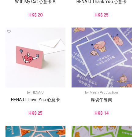
With My Cat 心意卡 A
HENA:U Thank You 心意卡
HK$ 20
HK$ 25
by
HENA:U
by
Mean Production
HENA:U I Love You 心意卡
厚切午餐肉
HK$ 25
HK$ 14