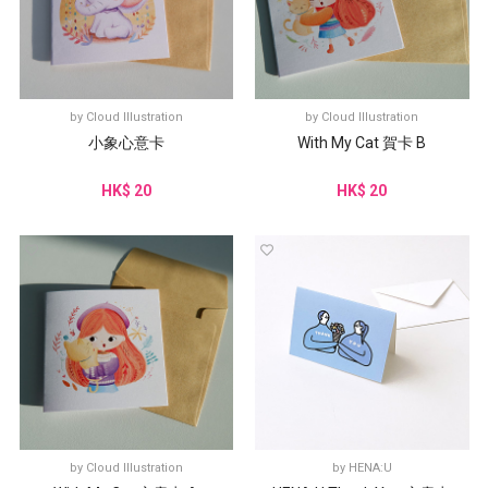
by
Cloud Illustration
by
Cloud Illustration
小象心意卡
With My Cat 賀卡 B
HK$ 20
HK$ 20
by
Cloud Illustration
by
HENA:U