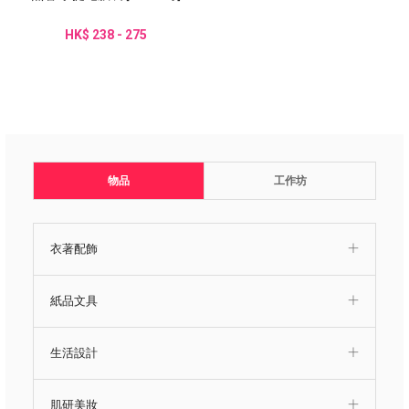
HK$ 238 - 275
物品
工作坊
衣著配飾
紙品文具
生活設計
肌研美妝