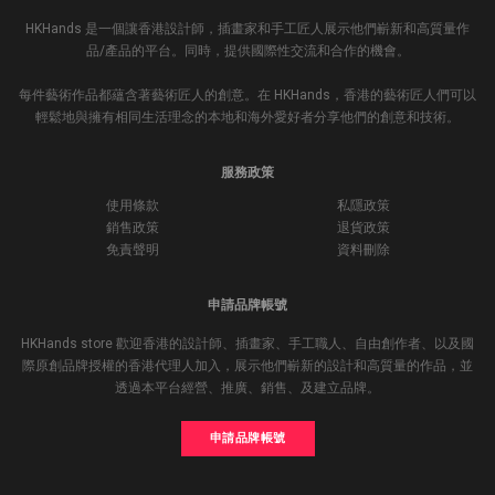
HKHands 是一個讓香港設計師，插畫家和手工匠人展示他們嶄新和高質量作
品/產品的平台。同時，提供國際性交流和合作的機會。
每件藝術作品都蘊含著藝術匠人的創意。在 HKHands，香港的藝術匠人們可以
輕鬆地與擁有相同生活理念的本地和海外愛好者分享他們的創意和技術。
服務政策
使用條款
私隱政策
銷售政策
退貨政策
免責聲明
資料刪除
申請品牌帳號
HKHands store 歡迎香港的設計師、插畫家、手工職人、自由創作者、以及國
際原創品牌授權的香港代理人加入，展示他們嶄新的設計和高質量的作品，並
透過本平台經營、推廣、銷售、及建立品牌。
申請品牌帳號