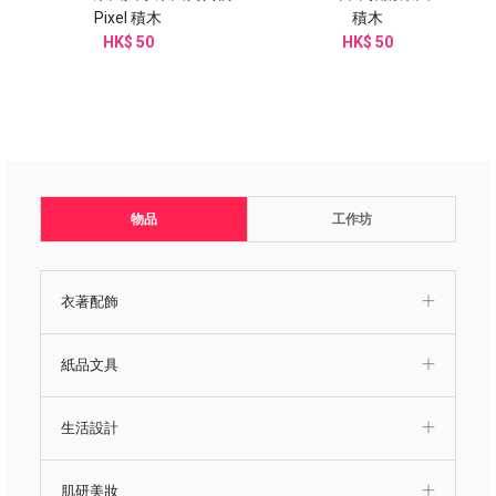
Pixel 積木
積木
HK$ 50
HK$ 50
物品
工作坊
衣著配飾
紙品文具
生活設計
肌研美妝