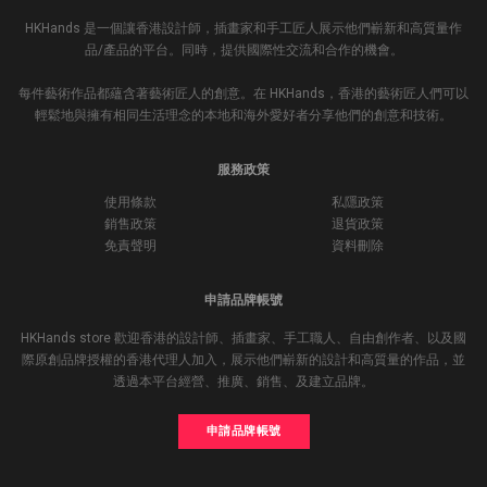
HKHands 是一個讓香港設計師，插畫家和手工匠人展示他們嶄新和高質量作
品/產品的平台。同時，提供國際性交流和合作的機會。
每件藝術作品都蘊含著藝術匠人的創意。在 HKHands，香港的藝術匠人們可以
輕鬆地與擁有相同生活理念的本地和海外愛好者分享他們的創意和技術。
服務政策
使用條款
私隱政策
銷售政策
退貨政策
免責聲明
資料刪除
申請品牌帳號
HKHands store 歡迎香港的設計師、插畫家、手工職人、自由創作者、以及國
際原創品牌授權的香港代理人加入，展示他們嶄新的設計和高質量的作品，並
透過本平台經營、推廣、銷售、及建立品牌。
申請品牌帳號