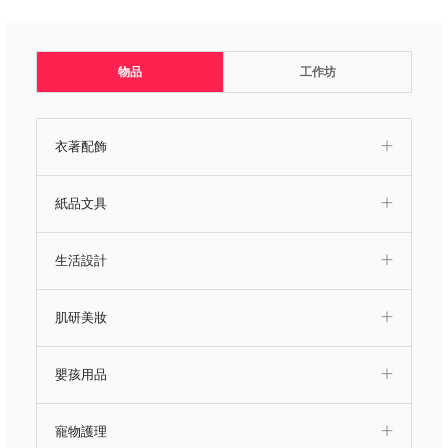
物品
工作坊
衣著配飾
紙品文具
生活設計
肌研美妝
嬰孩用品
寵物護理