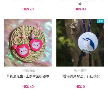
🍓
HK$ 20
HK$ 80
訂製
by
賓尼先生
by
一籃野
🐰賓尼先生 - 士多啤梨掛鏡🍓
「香港野鳥鄰居」行山掛扣
HK$ 40
HK$ 0