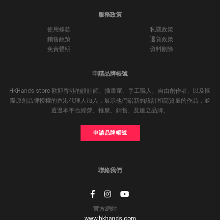
服務政策
使用條款
私隱政策
銷售政策
退貨政策
免責聲明
資料刪除
申請品牌帳號
HKHands store 歡迎香港的設計師、插畫家、手工職人、自由創作者、以及國
際原創品牌授權的香港代理人加入，展示他們嶄新的設計和高質量的作品，並
透過本平台經營、推廣、銷售、及建立品牌。
申請品牌帳號
聯絡我們
官方網站
www.hkhands.com