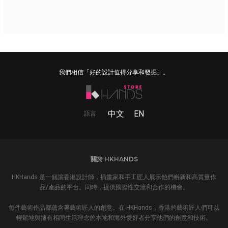
我們相信「好的設計值得分享和發掘」。
中文
EN
語言
關於 HKHANDS
HKHands 是一個讓香港設計師，插畫家和手工匠人展示他們嶄新和高質量作
品/產品的平台。同時，提供國際性交流和合作的機會。
每件藝術作品都蘊含著藝術匠人的創意。在 HKHands，香港的藝術匠人們可以
輕鬆地與擁有相同生活理念的本地和海外愛好者分享他們的創意和技術。