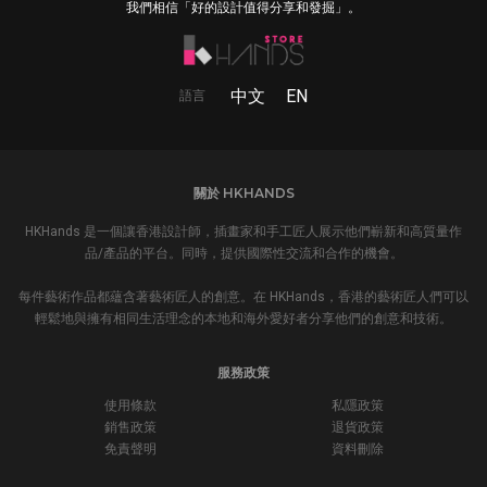
我們相信「好的設計值得分享和發掘」。
中文
EN
語言
關於 HKHANDS
HKHands 是一個讓香港設計師，插畫家和手工匠人展示他們嶄新和高質量作
品/產品的平台。同時，提供國際性交流和合作的機會。
每件藝術作品都蘊含著藝術匠人的創意。在 HKHands，香港的藝術匠人們可以
輕鬆地與擁有相同生活理念的本地和海外愛好者分享他們的創意和技術。
服務政策
使用條款
私隱政策
銷售政策
退貨政策
免責聲明
資料刪除