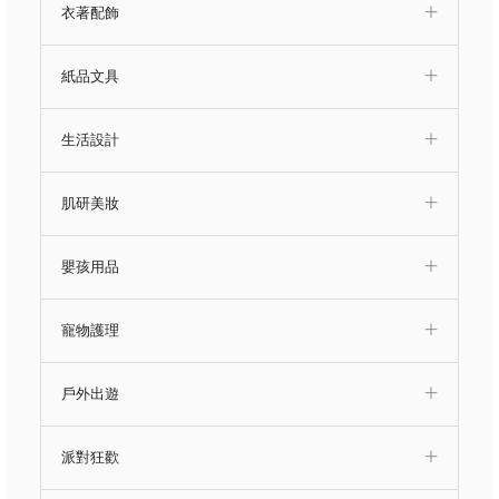
衣著配飾
紙品文具
生活設計
肌研美妝
嬰孩用品
寵物護理
戶外出遊
派對狂歡