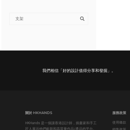
我們相信「好的設計值得分享和發掘」。
關於 HKHANDS
服務政策
使用條款
HKHands 是一個讓香港設計師，插畫家和手工
匠人展示他們嶄新和高質量作品/產品的平台。
銷售政策