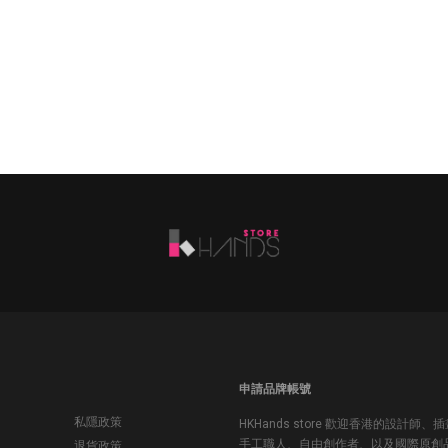
申請品牌帳號
私隱政策
HKHands store 歡迎香港的設計師、
手工職人、自由創作者、以及國際原創
退貨政策