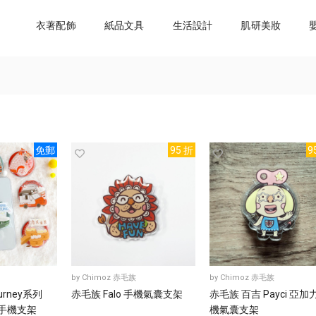
衣著配飾
紙品文具
生活設計
肌研美妝
免郵
95 折
9
by
Chimoz 赤毛族
by
Chimoz 赤毛族
urney系列
赤毛族 Falo 手機氣囊支架
赤毛族 百吉 Payci 亞加
吸手機支架
機氣囊支架