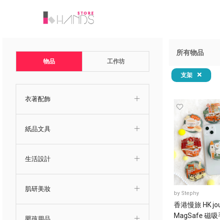
所有物品
物品
工作坊
支架
衣著配飾
紙品文具
生活設計
肌研美妝
by
Stephy
香港慢旅 HK jo
MagSafe 磁
嬰孩用品