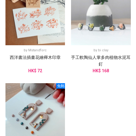
by
Mstandforc
by
bi clay
西洋書法插畫花繪櫸木印章
手工軟陶仙人掌多肉植物水泥耳
釘
HK$ 72
HK$ 168
免郵