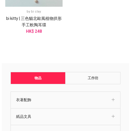
by
bi clay
bi kitty | 三色貓北歐風植物拱形
手工軟陶耳環
HK$ 248
物品
工作坊
衣著配飾
紙品文具