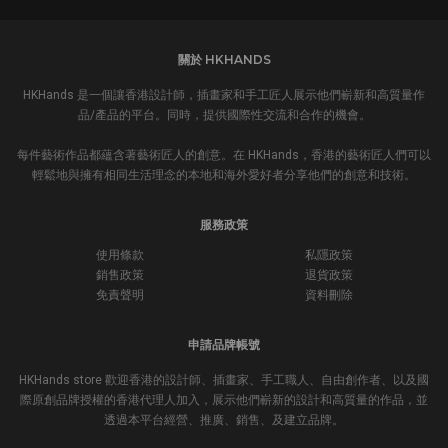
關於 HKHANDS
HKHands 是一個讓香港設計師，插畫家和手工匠人展示他們嶄新和高質量作
品/產品的平台。同時，提供國際性交流和合作的機會。
每件藝術作品都蘊含著藝術匠人的創意。在 HKHands，香港的藝術匠人們可以
輕鬆地與擁有相同生活理念的本地和海外愛好者分享他們的創意和技術。
服務政策
使用條款
私隱政策
銷售政策
退貨政策
免責聲明
資料刪除
申請品牌帳號
HKHands store 歡迎香港的設計師、插畫家、手工職人、自由創作者、以及國
際原創品牌授權的香港代理人加入，展示他們嶄新的設計和高質量的作品，並
透過本平台經營、推廣、銷售、及建立品牌。