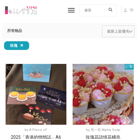
toggle navigation
所有物品
玫瑰
訂製
by
A Piece oF
by
皂一皂 Alpha Soap
2025「香港的悄悄話」A6
玫瑰花語情花桶皂