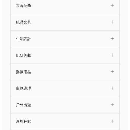
衣著配飾
紙品文具
生活設計
肌研美妝
嬰孩用品
寵物護理
戶外出遊
派對狂歡