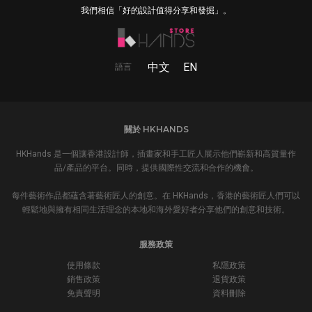
我們相信「好的設計值得分享和發掘」。
中文
EN
語言
關於 HKHANDS
HKHands 是一個讓香港設計師，插畫家和手工匠人展示他們嶄新和高質量作
品/產品的平台。同時，提供國際性交流和合作的機會。
每件藝術作品都蘊含著藝術匠人的創意。在 HKHands，香港的藝術匠人們可以
輕鬆地與擁有相同生活理念的本地和海外愛好者分享他們的創意和技術。
服務政策
使用條款
私隱政策
銷售政策
退貨政策
免責聲明
資料刪除