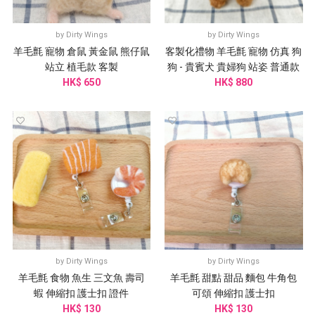
by
Dirty Wings
by
Dirty Wings
羊毛氈 寵物 倉鼠 黃金鼠 熊仔鼠
客製化禮物 羊毛氈 寵物 仿真 狗
站立 植毛款 客製
狗 - 貴賓犬 貴婦狗 站姿 普通款
HK$ 650
HK$ 880
by
Dirty Wings
by
Dirty Wings
羊毛氈 食物 魚生 三文魚 壽司
羊毛氈 甜點 甜品 麵包 牛角包
蝦 伸縮扣 護士扣 證件
可頌 伸縮扣 護士扣
HK$ 130
HK$ 130