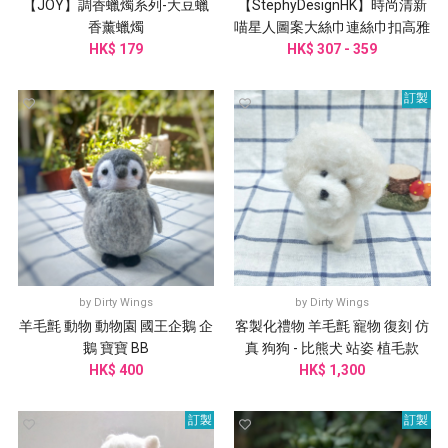
【JOY】調香蠟燭系列-大豆蠟
【StephyDesignHK】時尚清新
香薰蠟燭
喵星人圖案大絲巾連絲巾扣高雅
HK$ 179
HK$ 307 - 359
禮盒
訂製
by
Dirty Wings
by
Dirty Wings
羊毛氈 動物 動物園 國王企鵝 企
客製化禮物 羊毛氈 寵物 復刻 仿
鵝 寶寶 BB
真 狗狗 - 比熊犬 站姿 植毛款
HK$ 400
HK$ 1,300
訂製
訂製