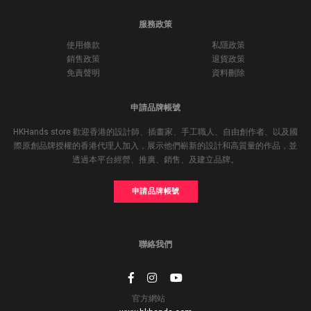
服務政策
使用條款
私隱政策
銷售政策
退貨政策
免責聲明
資料刪除
申請品牌帳號
HKHands store 歡迎香港的設計師、插畫家、手工職人、自由創作者、以及國
際原創品牌授權的香港代理人加入，展示他們嶄新的設計和高質量的作品，並
透過本平台經營、推廣、銷售、及建立品牌。
申請品牌帳號
聯絡我們
官方網站