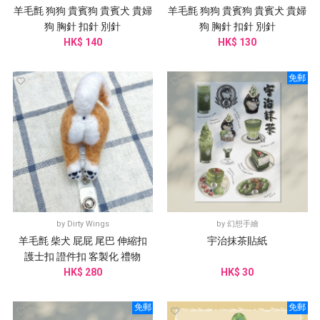
羊毛氈 狗狗 貴賓狗 貴賓犬 貴婦
羊毛氈 狗狗 貴賓狗 貴賓犬 貴婦
狗 胸針 扣針 別針
狗 胸針 扣針 別針
HK$ 140
HK$ 130
免郵
by
Dirty Wings
by
幻想手繪
羊毛氈 柴犬 屁屁 尾巴 伸縮扣
宇治抹茶貼紙
護士扣 證件扣 客製化 禮物
HK$ 280
HK$ 30
免郵
免郵