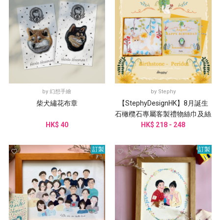
by
幻想手繪
by
Stephy
柴犬繡花布章
【StephyDesignHK】8月誕生
石橄欖石專屬客製禮物絲巾及絲
HK$ 40
巾扣套裝 生日禮盒
HK$ 218 - 248
訂製
訂製