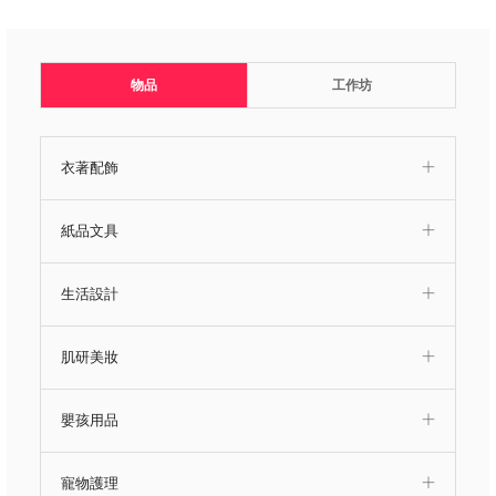
物品
工作坊
衣著配飾
紙品文具
生活設計
肌研美妝
嬰孩用品
寵物護理