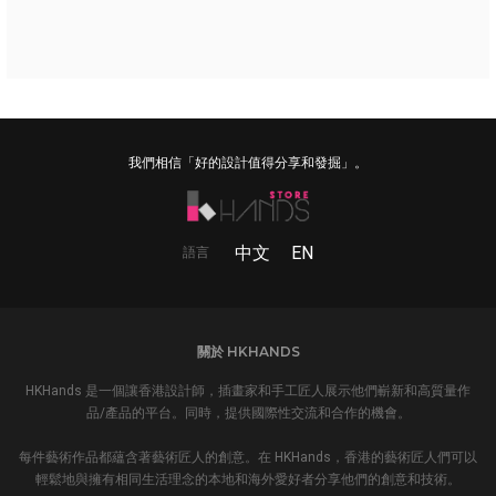
我們相信「好的設計值得分享和發掘」。
中文
EN
語言
關於 HKHANDS
HKHands 是一個讓香港設計師，插畫家和手工匠人展示他們嶄新和高質量作
品/產品的平台。同時，提供國際性交流和合作的機會。
每件藝術作品都蘊含著藝術匠人的創意。在 HKHands，香港的藝術匠人們可以
輕鬆地與擁有相同生活理念的本地和海外愛好者分享他們的創意和技術。