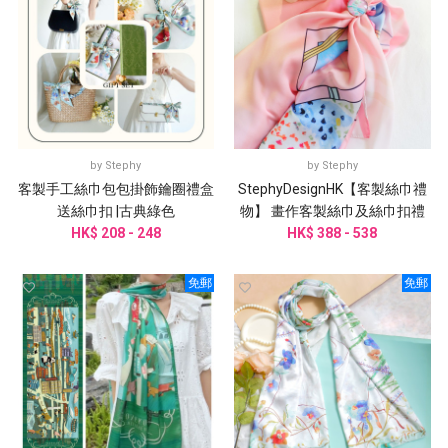
by
Stephy
by
Stephy
客製手工絲巾包包掛飾鑰圈禮盒
StephyDesignHK【客製絲巾禮
送絲巾扣 |古典綠色
物】 畫作客製絲巾及絲巾扣禮
HK$ 208 - 248
盒| 客製謝師禮物
HK$ 388 - 538
免郵
免郵