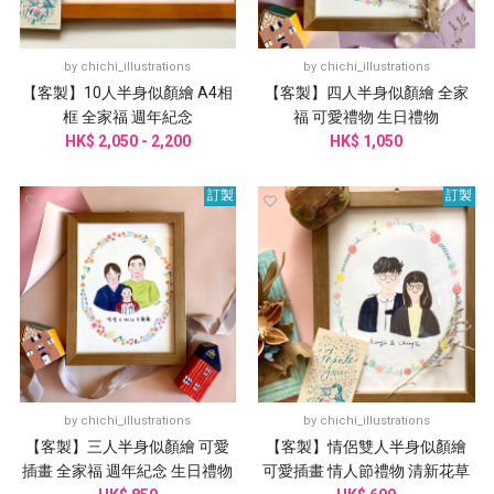
by
chichi_illustrations
by
chichi_illustrations
【客製】10人半身似顏繪 A4相
【客製】四人半身似顏繪 全家
框 全家福 週年紀念
福 可愛禮物 生日禮物
HK$ 2,050 - 2,200
HK$ 1,050
訂製
訂製
by
chichi_illustrations
by
chichi_illustrations
【客製】三人半身似顏繪 可愛
【客製】情侶雙人半身似顏繪
插畫 全家福 週年紀念 生日禮物
可愛插畫 情人節禮物 清新花草