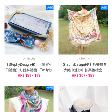
免郵
免郵
by
Stephy
by
Stephy
【StephyDesignHK】【閨蜜生
【StephyDesignHK】歡樂舞會
日禮物】好姊姊禮物 - Twilly絲
大絲巾連絲巾扣高雅禮盒
巾配絲巾扣 感謝卡禮盒
HK$ 159 - 198
HK$ 307 - 359
免郵