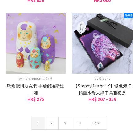
HK$ 850
HK$ 600
免郵
by
norangsun 노랑선
by
Stephy
獨角獸與朋友們 手繪俄羅斯娃
【StephyDesignHK】紫色海洋
娃
精靈水母大絲巾高雅禮盒
HK$ 275
HK$ 307 - 359
1
2
3
LAST