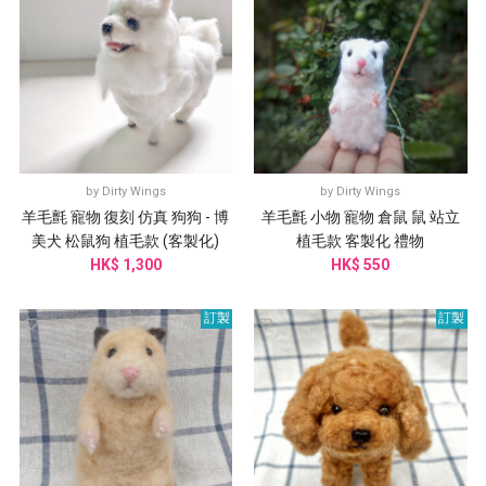
by
Dirty Wings
by
Dirty Wings
羊毛氈 寵物 復刻 仿真 狗狗 - 博
羊毛氈 小物 寵物 倉鼠 鼠 站立
美犬 松鼠狗 植毛款 (客製化)
植毛款 客製化 禮物
HK$ 1,300
HK$ 550
訂製
訂製