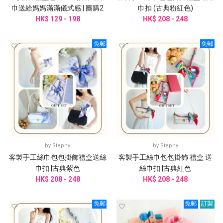
巾送給媽媽滿滿儀式感 | 團購2
巾扣 (古典粉紅色)
HK$ 129 - 198
件起訂
HK$ 208 - 248
免郵
免郵
by
Stephy
by
Stephy
客製手工絲巾包包掛飾禮盒送絲
客製手工絲巾包包掛飾 禮盒 送
巾扣 |古典紫色
絲巾扣 |古典紅色
HK$ 208 - 248
HK$ 208 - 248
免郵
免郵
訂製