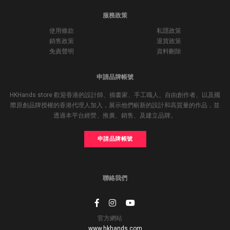
服務政策
使用條款
私隱政策
銷售政策
退貨政策
免責聲明
資料刪除
申請品牌帳號
HKHands store 歡迎香港的設計師、插畫家、手工職人、自由創作者、以及國
際原創品牌授權的香港代理人加入，展示他們嶄新的設計和高質量的作品，並
透過本平台經營、推廣、銷售、及建立品牌。
申請品牌帳號
聯絡我們
官方網站
www.hkhands.com