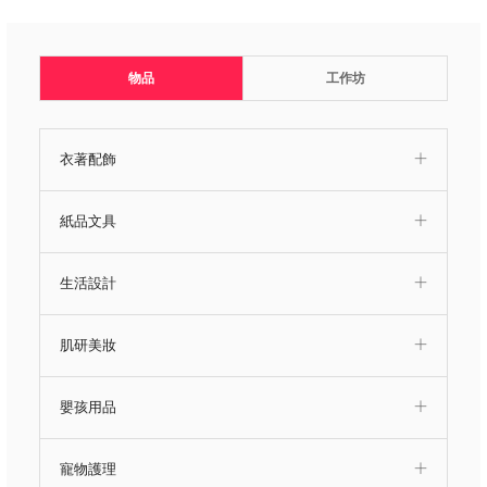
物品
工作坊
衣著配飾
紙品文具
生活設計
肌研美妝
嬰孩用品
寵物護理