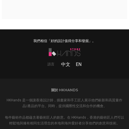
我們相信「好的設計值得分享和發掘」。
中文
EN
語言
關於 HKHANDS
HKHands 是一個讓香港設計師，插畫家和手工匠人展示他們嶄新和高質量作
品/產品的平台。同時，提供國際性交流和合作的機會。
每件藝術作品都蘊含著藝術匠人的創意。在 HKHands，香港的藝術匠人們可以
輕鬆地與擁有相同生活理念的本地和海外愛好者分享他們的創意和技術。