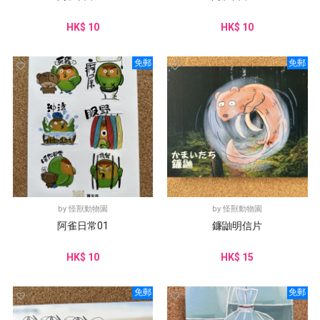
HK$ 10
HK$ 10
免郵
免郵
by
怪獸動物園
by
怪獸動物園
阿雀日常01
鐮鼬明信片
HK$ 10
HK$ 15
免郵
免郵