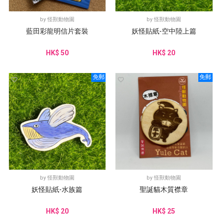
by
怪獸動物園
by
怪獸動物園
藍田彩龍明信片套裝
妖怪貼紙-空中陸上篇
HK$ 50
HK$ 20
免郵
免郵
by
怪獸動物園
by
怪獸動物園
妖怪貼紙-水族篇
聖誕貓木質襟章
HK$ 20
HK$ 25