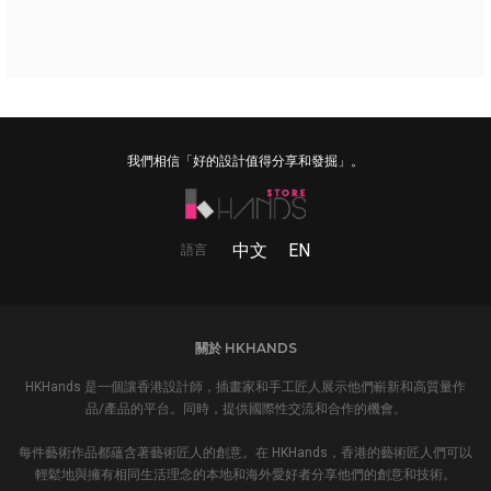
我們相信「好的設計值得分享和發掘」。
中文
EN
語言
關於 HKHANDS
HKHands 是一個讓香港設計師，插畫家和手工匠人展示他們嶄新和高質量作
品/產品的平台。同時，提供國際性交流和合作的機會。
每件藝術作品都蘊含著藝術匠人的創意。在 HKHands，香港的藝術匠人們可以
輕鬆地與擁有相同生活理念的本地和海外愛好者分享他們的創意和技術。