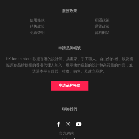
服務政策
使用條款
私隱政策
銷售政策
退貨政策
免責聲明
資料刪除
申請品牌帳號
HKHands store 歡迎香港的設計師、插畫家、手工職人、自由創作者、以及國
際原創品牌授權的香港代理人加入，展示他們嶄新的設計和高質量的作品，並
透過本平台經營、推廣、銷售、及建立品牌。
申請品牌帳號
聯絡我們
官方網站