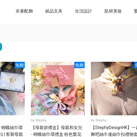
衣著配飾
紙品文具
生活設計
肌研美妝
免郵
免郵
by
Stephy
by
Stephy
】蝴蝶絲巾環
【母親節禮盒】母親和女兒
【StephyDesignHK】
扣 | 客製母親
- 蝴蝶絲巾環禮盒 粉色繁花
舞吧絲巾連絲巾扣禮物套