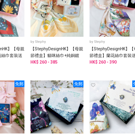
by
Stephy
by
Stephy
ignHK】【母親
【StephyDesignHK】【母親
【StephyDesignHK】
菊絲巾套裝送
節禮盒】貓咪絲巾+純銅鍍
節禮盒】蘭花絲巾套裝
外婆、丈母
金貓咪三環絲巾扣 高級禮盒
HK$ 260 - 385
親、丈母娘、婆婆、阿
HK$ 260 - 390
套裝
外祖母
免郵
免郵