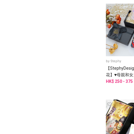
by
Stephy
【StephyDes
花】♥母親和女
物絲巾禮盒
HK$ 250 - 375