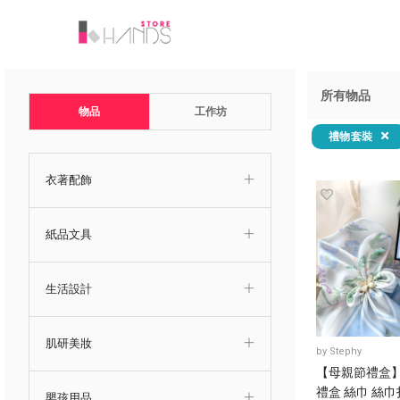
所有物品
物品
工作坊
禮物套裝
衣著配飾
紙品文具
生活設計
肌研美妝
by
Stephy
【母親節禮盒
禮盒 絲巾 絲巾
嬰孩用品