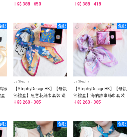
/姊
絲巾+手工絲巾扣
HK$ 388 - 650
巾+絲巾扣 多件套經典禮盒 |
HK$ 388 - 418
客製化
免郵
免郵
免郵
by
Stephy
by
Stephy
【精緻
【StephyDesignHK】【母親
【StephyDesignHK】【母親
禮盒
節禮盒】魚意花絲巾套裝 送
節禮盒】海的故事絲巾套裝
母親、丈母娘、婆婆、乾媽
HK$ 260 - 385
送 母親、丈母娘、婆婆、外
HK$ 260 - 385
婆
免郵
免郵
免郵