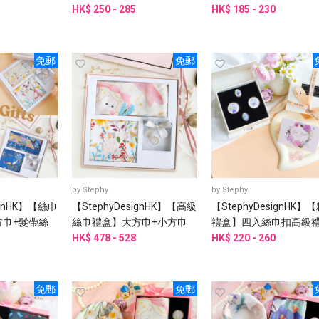
升級版
HK$ 250 - 285
方巾/頭巾/手腕帶/圍巾
HK$ 185 - 230
姊禮物
免郵
免郵
by
Stephy
by
Stephy
ignHK】【絲巾
【StephyDesignHK】【高級
【StephyDesignHK】
巾+髮帶絲
絲巾禮盒】大方巾+小方巾
禮盒】四入絲巾扣高級
套經典禮盒 |
+絲巾扣 三入經典高級禮盒 |
HK$ 478 - 528
套裝 | 客製化禮物
HK$ 220 - 260
客製化
免郵
免郵