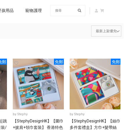
嬰孩用品
寵物護理
免郵
免郵
免郵
by
Stephy
by
Stephy
一起跳
【StephyDesignHK】【圍巾
【StephyDesignHK】【絲巾
裝/
+披肩+領巾套裝】 香港特色
多件套禮盒】方巾+髮帶絲