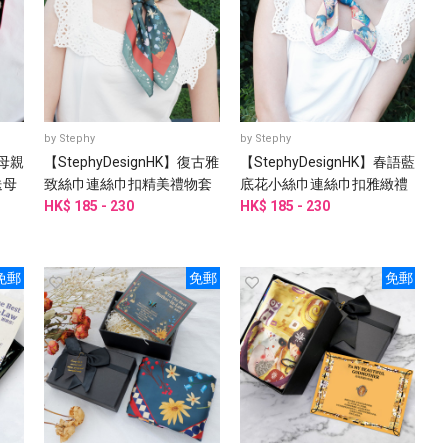
by
Stephy
by
Stephy
【母親
【StephyDesignHK】復古雅
【StephyDesignHK】春語藍
送母
致絲巾連絲巾扣精美禮物套
底花小絲巾連絲巾扣雅緻禮
嬤、
裝/絲巾/小圍巾客製化禮物
HK$ 185 - 230
物套裝/客製化禮物
HK$ 185 - 230
免郵
免郵
免郵