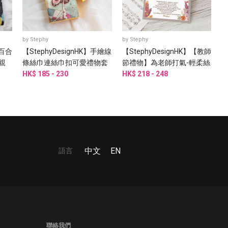
by
Stephy
by
Stephy
【百合
【StephyDesignHK】手繪線
【StephyDesignHK】【教師
親
條絲巾連絲巾扣可愛禮物套
節禮物】為老師打氣-輕柔絲
裝
HK$ 185 - 230
巾,絲巾扣禮物套裝\謝師禮
HK$ 218 - 248
物
語言
中文
EN
聯絡我們