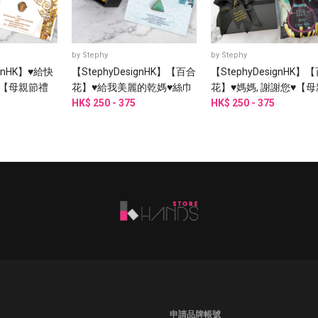
by
Stephy
by
Stephy
ignHK】♥給快
【StephyDesignHK】【百合
【StephyDesignHK】
【母親節禮
花】♥給我美麗的乾媽♥絲巾
花】♥媽媽, 謝謝您♥【母
禮盒
HK$ 250 - 375
節禮物】絲巾禮盒
HK$ 250 - 375
申請品牌帳號