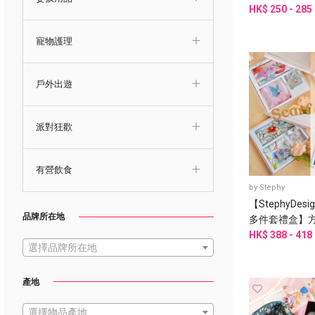
心意卡片
HK$ 250 - 285
寵物護理
戶外出遊
派對狂歡
有營飲食
by
Stephy
【StephyDes
品牌所在地
多件套禮盒】方
巾+絲巾扣 多件
HK$ 388 - 418
選擇品牌所在地
客製化
產地
選擇物品產地