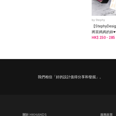
by
Stephy
【StephyDes
將當媽媽的妳♥
物】絲巾禮盒
HK$ 250 - 285
我們相信「好的設計值得分享和發掘」。
關於 HKHANDS
服務政策