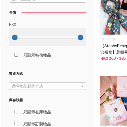
售價
HK$
--
by
Stephy
【StephyDes
節禮盒】萬壽
只顯示特價物品
母親、阿嬤、
HK$ 260 - 385
娘、婆婆
製造方式
選擇物品製造方式
庫存狀態
只顯示在庫物品
只顯示訂製物品