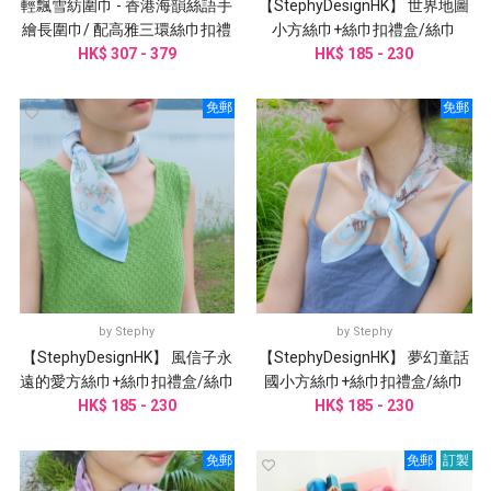
輕飄雪紡圍巾 - 香港海韻絲語手
【StephyDesignHK】 世界地圖
繪長圍巾/ 配高雅三環絲巾扣禮
小方絲巾+絲巾扣禮盒/絲巾
HK$ 307 - 379
盒
HK$ 185 - 230
免郵
免郵
by
Stephy
by
Stephy
【StephyDesignHK】 風信子永
【StephyDesignHK】 夢幻童話
遠的愛方絲巾+絲巾扣禮盒/絲巾
國小方絲巾+絲巾扣禮盒/絲巾
HK$ 185 - 230
HK$ 185 - 230
免郵
免郵
訂製