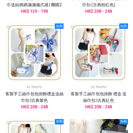
巾送給媽媽滿滿儀式感 | 團購2
巾扣 (古典粉紅色)
HK$ 129 - 198
件起訂
HK$ 208 - 248
免郵
免郵
by
Stephy
by
Stephy
客製手工絲巾包包掛飾禮盒送絲
客製手工絲巾包包掛飾 禮盒 送
巾扣 |古典紫色
絲巾扣 |古典紅色
HK$ 208 - 248
HK$ 208 - 248
免郵
免郵