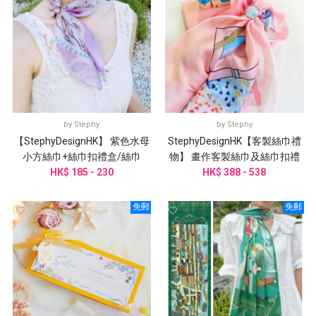
by
Stephy
by
Stephy
【StephyDesignHK】 紫色水母
StephyDesignHK【客製絲巾禮
小方絲巾+絲巾扣禮盒/絲巾
物】 畫作客製絲巾及絲巾扣禮
HK$ 185 - 230
盒| 客製謝師禮物
HK$ 388 - 538
免郵
免郵