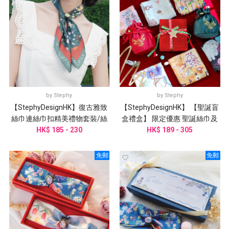
by
Stephy
by
Stephy
【StephyDesignHK】復古雅致
【StephyDesignHK】 【聖誕盲
絲巾連絲巾扣精美禮物套裝/絲
盒禮盒】 限定優惠 聖誕絲巾及
巾/小圍巾客製化禮物
HK$ 185 - 230
絲巾扣盲盒系列
HK$ 189 - 305
免郵
免郵