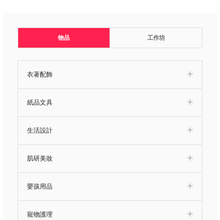
物品
工作坊
衣著配飾
紙品文具
生活設計
肌研美妝
嬰孩用品
寵物護理