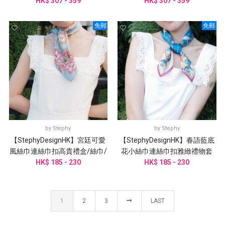
HK$ 307 - 359
HK$ 307 - 359
免郵
免郵
by
Stephy
by
Stephy
【StephyDesignHK】宮廷可愛
【StephyDesignHK】春語藍底
風絲巾連絲巾扣高貴禮盒/絲巾/
花小絲巾連絲巾扣雅緻禮物套
HK$ 185 - 230
小方巾
裝/客製化禮物
HK$ 185 - 230
1
2
3
LAST