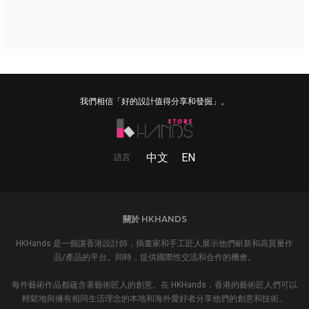
我們相信「好的設計值得分享和發掘」。
中文
EN
語言
關於 HKHANDS
HKHands 是一個讓香港設計師，插畫家和手工匠人展示他們嶄新和高質量作
品/產品的平台。同時，提供國際性交流和合作的機會。
每件藝術作品都蘊含著藝術匠人的創意。在 HKHands，香港的藝術匠人們可以
輕鬆地與擁有相同生活理念的本地和海外愛好者分享他們的創意和技術。