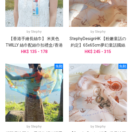
by
Stephy
by
Stephy
【香港手繪長絲巾】 米黃色
StephyDesignHK 【粉嫩童話の
TWILLY 絲巾配絲巾扣禮盒/香港
約定】65x65cm夢幻童話國絲
HK$ 135 - 178
禮品
巾+ 絲巾扣 高級禮盒
HK$ 245 - 315
免郵
免郵
by
Stephy
by
Stephy