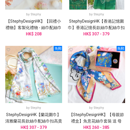
by
Stephy
by
Stephy
【StephyDesignHK】【回禮小
StephyDesignHK【香港記憶圍
禮物】客製化禮物 - 絲巾配絲巾
巾】香港記憶長款絲巾配絲巾扣
扣 /婚禮伴手禮
HK$ 208
HK$ 307 - 379
高貴禮盒
免郵
免郵
by
Stephy
by
Stephy
StephyDesignHK【蘭花圍巾】
【StephyDesignHK】【母親節
清雅蘭花長款絲巾配絲巾扣高貴
禮盒】魚意花絲巾套裝 送 母
HK$ 307 - 379
禮盒
親、丈母娘、婆婆、乾媽
HK$ 260 - 385