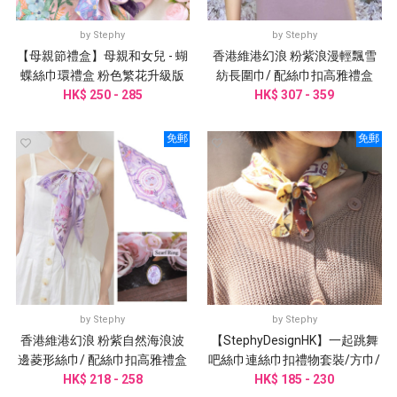
by
Stephy
by
Stephy
【母親節禮盒】母親和女兒 - 蝴
香港維港幻浪 粉紫浪漫輕飄雪
蝶絲巾環禮盒 粉色繁花升級版
紡長圍巾/ 配絲巾扣高雅禮盒
HK$ 250 - 285
HK$ 307 - 359
免郵
免郵
by
Stephy
by
Stephy
香港維港幻浪 粉紫自然海浪波
【StephyDesignHK】一起跳舞
邊菱形絲巾/ 配絲巾扣高雅禮盒
吧絲巾連絲巾扣禮物套裝/方巾/
HK$ 218 - 258
圍巾
頭巾/手腕帶/圍巾/姊姊禮物
HK$ 185 - 230