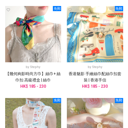
免郵
免郵
by
Stephy
by
Stephy
【幾何絢影時尚方巾】絲巾+ 絲
香港魅影 手繪絲巾配絲巾扣套
巾扣 高級禮盒 | 絲巾
裝 | 香港手信
HK$ 185 - 230
HK$ 185 - 230
免郵
免郵