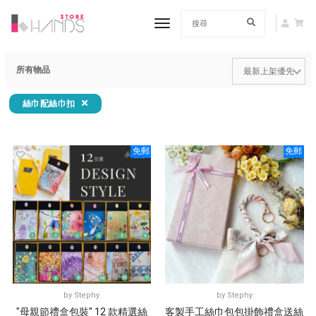
toggle navigation
所有物品
絲巾配絲巾扣
免郵
免郵
by
Stephy
by
Stephy
"母親節禮盒包裝" 12 款精選絲
客製手工絲巾包包掛飾禮盒送絲