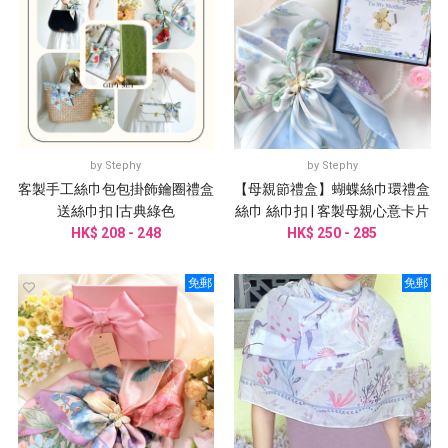
by
Stephy
by
Stephy
客製手工絲巾包包掛飾鑰圈禮盒
【母親節禮盒】蝴蝶絲巾環禮盒
送絲巾扣 |古典綠色
絲巾 絲巾扣 | 客製母親心意卡片
HK$ 208 - 248
HK$ 250 - 285
免郵
免郵