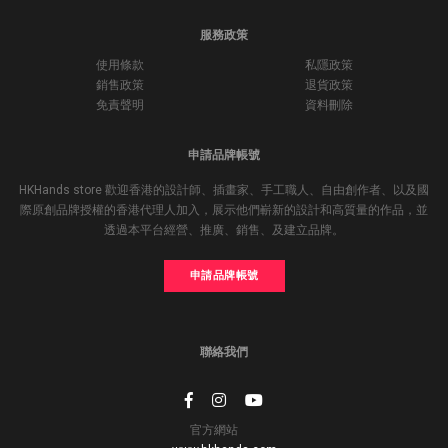
服務政策
使用條款
私隱政策
銷售政策
退貨政策
免責聲明
資料刪除
申請品牌帳號
HKHands store 歡迎香港的設計師、插畫家、手工職人、自由創作者、以及國
際原創品牌授權的香港代理人加入，展示他們嶄新的設計和高質量的作品，並
透過本平台經營、推廣、銷售、及建立品牌。
申請品牌帳號
聯絡我們
官方網站