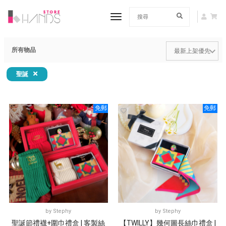
toggle navigation
所有物品
聖誕
免郵
免郵
by
Stephy
by
Stephy
聖誕節禮襪+圍巾禮盒 | 客製絲
【TWILLY】幾何圖長絲巾禮盒 |