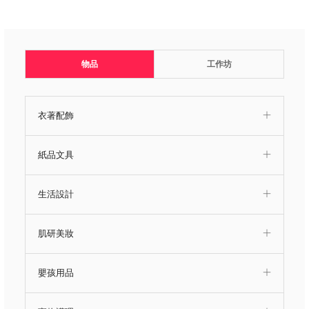
物品
工作坊
衣著配飾
紙品文具
生活設計
肌研美妝
嬰孩用品