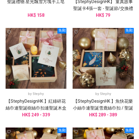
聖誕禮物 星光飄雪方塊手工皂
【StephyDesignHK】 童真故事
聖誕卡4張一套 - 聖誕節/交換禮
HK$ 158
物/聖誕賀卡套裝
HK$ 79
免郵
免郵
by
Stephy
by
Stephy
【StephyDesignHK 】紅綠碎花
【StephyDesignHK 】魚快花樂
絲巾連聖誕樹絲巾扣連聖誕木盒
小絲巾連聖誕雪鹿絲巾扣 / 聖誕
HK$ 249 - 339
包裝禮物
HK$ 289 - 389
木盒包裝禮物
免郵
免郵