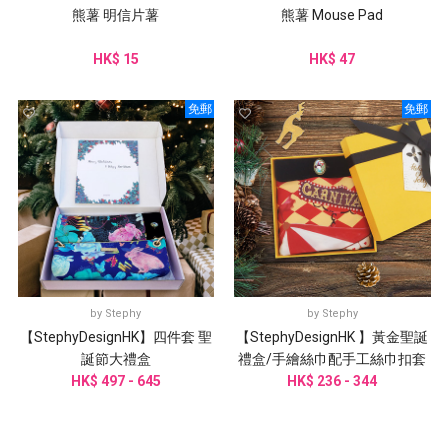
熊薯 明信片薯
熊薯 Mouse Pad
HK$ 15
HK$ 47
免郵
免郵
by
Stephy
by
Stephy
【StephyDesignHK】四件套 聖
【StephyDesignHK 】黃金聖誕
誕節大禮盒
禮盒/手繪絲巾配手工絲巾扣套
HK$ 497 - 645
HK$ 236 - 344
裝