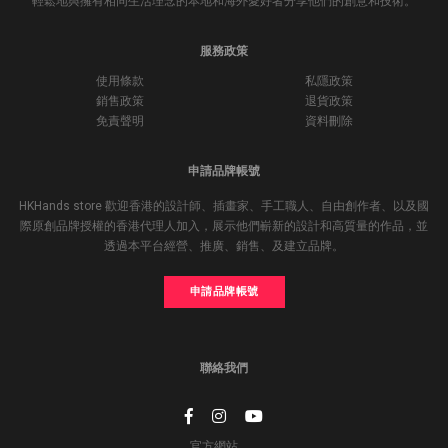
輕鬆地與擁有相同生活理念的本地和海外愛好者分享他們的創意和技術。
服務政策
使用條款
私隱政策
銷售政策
退貨政策
免責聲明
資料刪除
申請品牌帳號
HKHands store 歡迎香港的設計師、插畫家、手工職人、自由創作者、以及國
際原創品牌授權的香港代理人加入，展示他們嶄新的設計和高質量的作品，並
透過本平台經營、推廣、銷售、及建立品牌。
申請品牌帳號
聯絡我們
官方網站