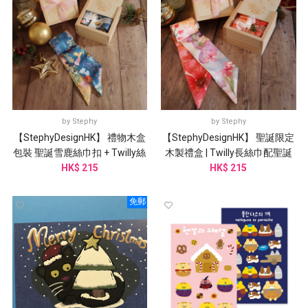
by
Stephy
by
Stephy
【StephyDesignHK】 禮物木盒
【StephyDesignHK】 聖誕限定
包裝 聖誕雪鹿絲巾扣 + Twilly絲
木製禮盒 | Twilly長絲巾配聖誕
HK$ 215
巾
樹絲巾扣
HK$ 215
免郵