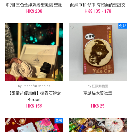
巾扣| 三色金線剌綉聖誕襪 聖誕
配絲巾扣 領巾 有體面的聖誕交
HK$ 208
禮盒
HK$ 135 - 178
換禮物
免郵
by
Peaceful Candles
by
怪獸動物園
【限量超優惠組】擴香石禮盒
聖誕貓木質襟章
Boxset
HK$ 159
HK$ 25
免郵