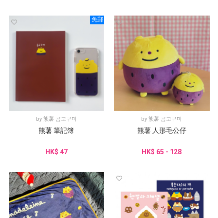
免郵
by
熊薯 곰고구마
by
熊薯 곰고구마
熊薯 筆記簿
熊薯 人形毛公仔
HK$ 47
HK$ 65 - 128