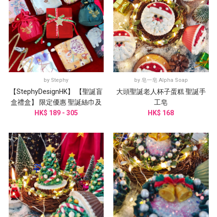
by
Stephy
by
皂一皂 Alpha Soap
【StephyDesignHK】 【聖誕盲
大頭聖誕老人杯子蛋糕 聖誕手
盒禮盒】 限定優惠 聖誕絲巾及
工皂
絲巾扣盲盒系列
HK$ 189 - 305
HK$ 168