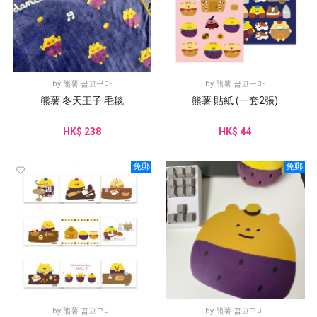
by
熊薯 곰고구마
by
熊薯 곰고구마
熊薯 冬天王子 毛毯
熊薯 貼紙 (一套2張)
HK$ 238
HK$ 44
免郵
免郵
by
熊薯 곰고구마
by
熊薯 곰고구마