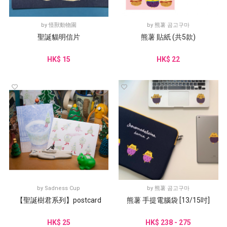
by
怪獸動物園
by
熊薯 곰고구마
聖誕貓明信片
熊薯 貼紙 (共5款)
HK$ 15
HK$ 22
by
Sadness Cup
by
熊薯 곰고구마
【聖誕樹君系列】postcard
熊薯 手提電腦袋 [13/15吋]
HK$ 25
HK$ 238 - 275