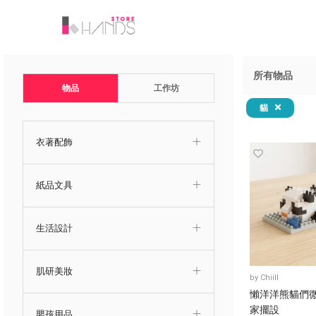
所有物品
物品
工作坊
貓
衣著配飾
紙品文具
生活設計
肌研美妝
by
Chiill
懶洋洋熊貓們
家擺設
嬰孩用品