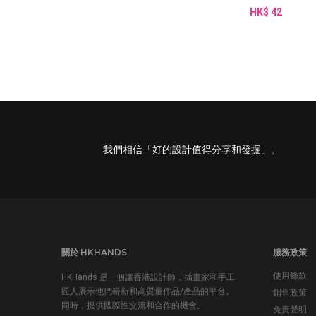
HK$ 42
我們相信「好的設計值得分享和發掘」。
關於 HKHANDS
服務政策
使用條款
HKHands 是一個讓香港設計師，插畫家和手工
匠人展示他們嶄新和高質量作品/產品的平台。
銷售政策
同時，提供國際性交流和合作的機會。
免責聲明