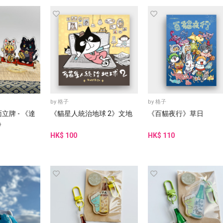
by
格子
by
格子
牌 - 《達
《貓星人統治地球 2》文地
《百貓夜行》草日
》
HK$ 100
HK$ 110