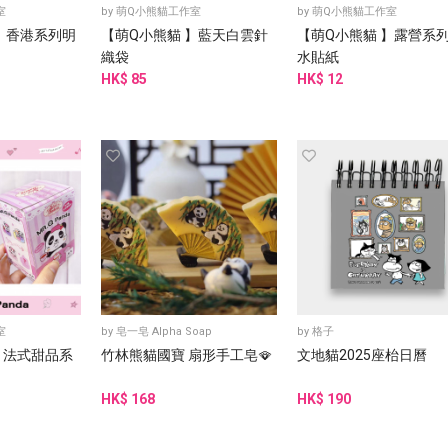
室
by
萌Q小熊貓工作室
by
萌Q小熊貓工作室
】 香港系列明
【萌Q小熊貓 】藍天白雲針
【萌Q小熊貓 】露營系
織袋
水貼紙
HK$ 85
HK$ 12
室
by
皂一皂 Alpha Soap
by
格子
】法式甜品系
竹林熊貓國寶 扇形手工皂🪭
文地貓2025座枱日曆
HK$ 168
HK$ 190