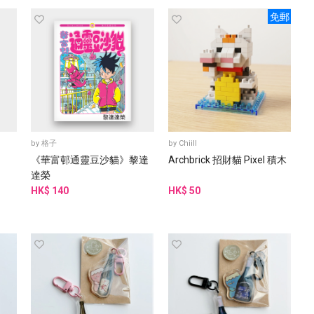
免郵
by
格子
by
Chiill
《華富邨通靈豆沙貓》黎達
Archbrick 招財貓 Pixel 積木
達榮
HK$ 140
HK$ 50