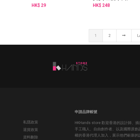
HK$ 29
HK$ 248
1
2
L
申請品牌帳號
私隱政策
HKHands store 歡迎香港的設計師、
手工職人、自由創作者、以及國際原創
退貨政策
權的香港代理人加入，展示他們嶄新的
資料刪除