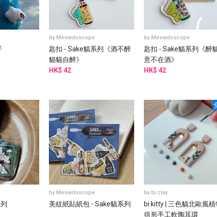
e
by
Meowdoscope
by
Meowdoscope
仔
匙扣 - Sake貓系列《酒不醉
匙扣 - Sake貓系列《醉
貓貓自醉》
意不在酒》
HK$ 42
HK$ 42
e
by
Meowdoscope
by
bi clay
系列
美紋紙貼紙包 - Sake貓系列
bi kitty | 三色貓北歐風
拱形手工軟陶耳環