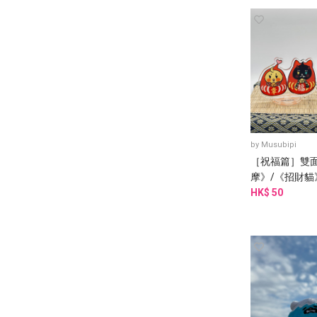
by
Musubipi
［祝福篇］雙面立
摩》/《招財貓
HK$ 50