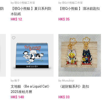
by
萌Q小熊貓工作室
by
萌Q小熊貓工作室
列防
【萌Q小熊貓 】夏日系列防
【萌Q小熊貓 】 溜冰鎖匙扣
水貼紙
HK$ 12
HK$ 35
by
格子
by
Musubipi
文地貓 《Be a Liquid Cat》
《超財貓系列》匙扣
2025座枱月曆
HK$ 140
HK$ 33