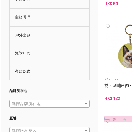
HK$ 50
寵物護理
戶外出遊
派對狂歡
有營飲食
by
Emjour
雙面刺繡吊飾 -
品牌所在地
HK$ 122
選擇品牌所在地
產地
選擇物品產地