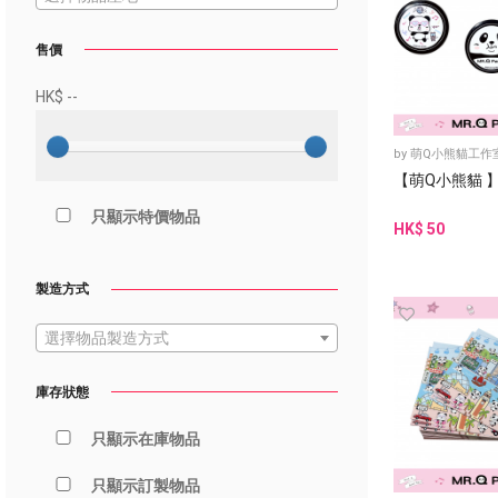
售價
HK$
--
by
萌Q小熊貓工作
【萌Q小熊貓 
只顯示特價物品
HK$ 50
製造方式
選擇物品製造方式
庫存狀態
只顯示在庫物品
只顯示訂製物品