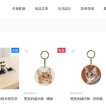
衣著配飾
紙品文具
生活設計
肌研美妝
免郵
售罄
by
Emjour
by
Emjour
微積木模型居
雙面刺繡吊飾 - 橘貓
雙面刺繡吊飾 - 虎斑貓