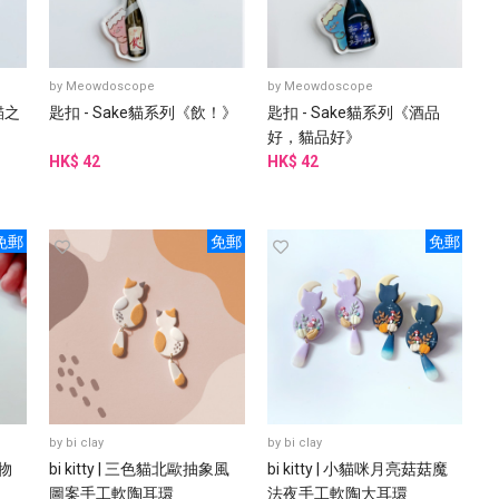
by
Meowdoscope
by
Meowdoscope
貓之
匙扣 - Sake貓系列《飲！》
匙扣 - Sake貓系列《酒品
好，貓品好》
HK$ 42
HK$ 42
免郵
免郵
免郵
by
bi clay
by
bi clay
植物
bi kitty | 三色貓北歐抽象風
bi kitty | 小貓咪月亮菇菇魔
圖案手工軟陶耳環
法夜手工軟陶大耳環