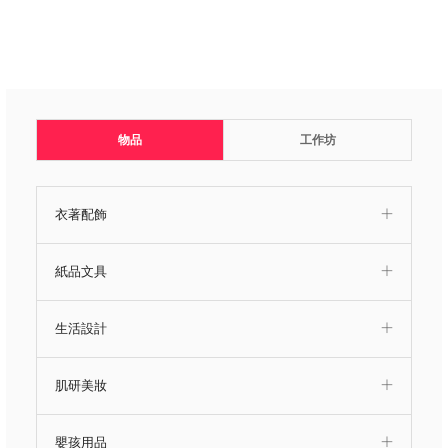
物品
工作坊
衣著配飾
紙品文具
生活設計
肌研美妝
嬰孩用品