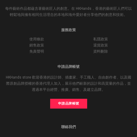
每件藝術作品都蘊含著藝術匠人的創意。在 HKHands，香港的藝術匠人們可以
輕鬆地與擁有相同生活理念的本地和海外愛好者分享他們的創意和技術。
服務政策
使用條款
私隱政策
銷售政策
退貨政策
免責聲明
資料刪除
申請品牌帳號
HKHands store 歡迎香港的設計師、插畫家、手工職人、自由創作者、以及國
際原創品牌授權的香港代理人加入，展示他們嶄新的設計和高質量的作品，並
透過本平台經營、推廣、銷售、及建立品牌。
申請品牌帳號
聯絡我們