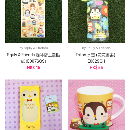
by
Squly & Friends
by
Squly & Friends
Squly & Friends 咖啡店主題貼
Tritan 水壺 (花花圖案) -
紙 (E007SQS)
E002SQH
HK$ 15
HK$ 55