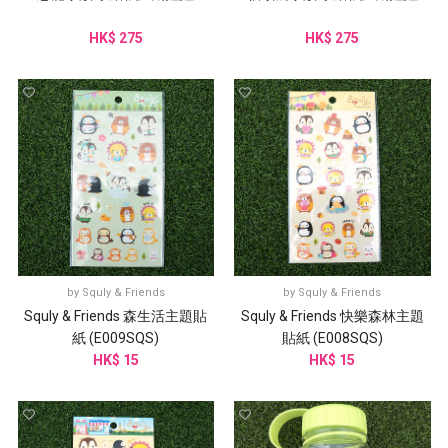
HK$ 275
HK$ 275
by
Squly & Friends
by
Squly & Friends
Squly & Friends 森生活主題貼
Squly & Friends 快樂森林主題
紙 (E009SQS)
貼紙 (E008SQS)
HK$ 15
HK$ 15