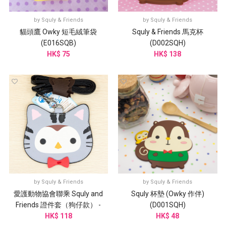
by
Squly & Friends
by
Squly & Friends
貓頭鷹 Owky 短毛絨筆袋
Squly & Friends 馬克杯
(E016SQB)
(D002SQH)
HK$ 75
HK$ 138
by
Squly & Friends
by
Squly & Friends
愛護動物協會聯乘 Squly and
Squly 杯墊 (Owky 作伴)
Friends 證件套（狗仔款） -
(D001SQH)
G003SQB
HK$ 118
HK$ 48