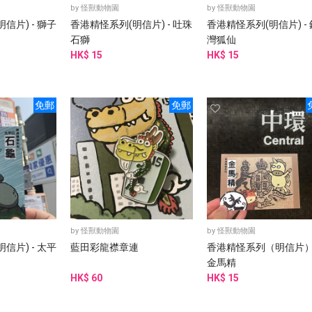
by
怪獸動物園
by
怪獸動物園
信片) - 獅子
香港精怪系列(明信片) - 吐珠
香港精怪系列(明信片) -
石獅
灣狐仙
HK$ 15
HK$ 15
免郵
免郵
by
怪獸動物園
by
怪獸動物園
信片) - 太平
藍田彩龍襟章連
香港精怪系列（明信片） 
金馬精
HK$ 60
HK$ 15