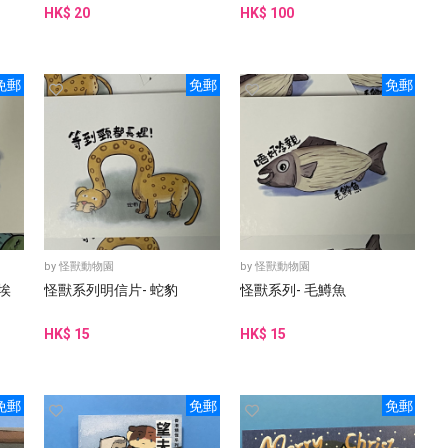
HK$ 20
HK$ 100
免郵
免郵
免郵
by
怪獸動物園
by
怪獸動物園
埃
怪獸系列明信片- 蛇豹
怪獸系列- 毛鱒魚
HK$ 15
HK$ 15
免郵
免郵
免郵