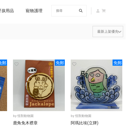
嬰孩用品
寵物護理
免郵
免郵
免郵
by
怪獸動物園
by
怪獸動物園
鹿角免木襟章
阿瑪比埃(立牌)