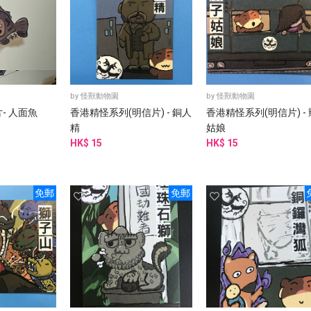
by
怪獸動物園
by
怪獸動物園
- 人面魚
香港精怪系列(明信片) - 銅人
香港精怪系列(明信片) -
精
姑娘
HK$ 15
HK$ 15
免郵
免郵