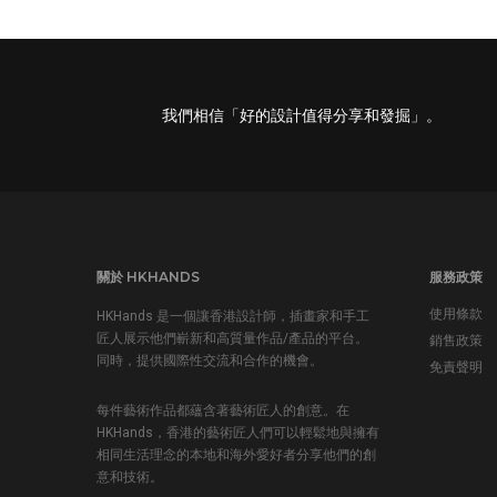
我們相信「好的設計值得分享和發掘」。
關於 HKHANDS
服務政策
使用條款
HKHands 是一個讓香港設計師，插畫家和手工
匠人展示他們嶄新和高質量作品/產品的平台。
銷售政策
同時，提供國際性交流和合作的機會。
免責聲明
每件藝術作品都蘊含著藝術匠人的創意。在
HKHands，香港的藝術匠人們可以輕鬆地與擁有
相同生活理念的本地和海外愛好者分享他們的創
意和技術。