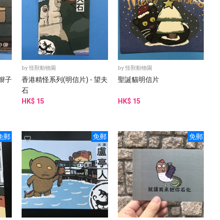
by
怪獸動物園
by
怪獸動物園
 辮子
香港精怪系列(明信片) - 望夫
聖誕貓明信片
石
HK$ 15
HK$ 15
免郵
免郵
免郵