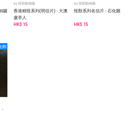
by
怪獸動物園
by
怪獸動物園
 銅鑼
香港精怪系列(明信片) - 大澳
怪獸系列名信片 - 石化雞
盧亭人
HK$ 15
HK$ 15
免郵
-