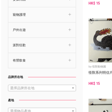
HK$ 15
寵物護理
戶外出遊
派對狂歡
有營飲食
by
怪獸動物園
怪獸系列明信片
品牌所在地
HK$ 15
選擇品牌所在地
產地
選擇物品產地