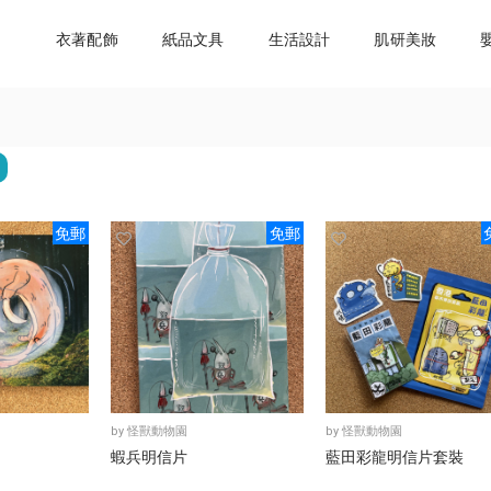
衣著配飾
紙品文具
生活設計
肌研美妝
免郵
免郵
by
怪獸動物園
by
怪獸動物園
蝦兵明信片
藍田彩龍明信片套裝