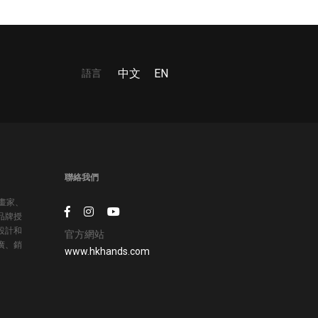
語言
中文
EN
聯絡我們
插畫家、
品牌授
設計和
官方網站
廣、銷
www.hkhands.com