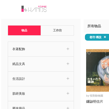
所有物品
物品
工作坊
都市傳說
衣著配飾
紙品文具
生活設計
肌研美妝
by
怪獸動物園
鐮鼬明信片
嬰孩用品