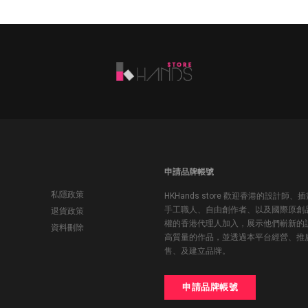
申請品牌帳號
私隱政策
HKHands store 歡迎香港的設計師、
手工職人、自由創作者、以及國際原創
退貨政策
權的香港代理人加入，展示他們嶄新的
資料刪除
高質量的作品，並透過本平台經營、推
售、及建立品牌。
申請品牌帳號