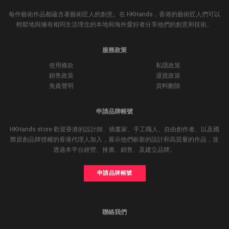
每件藝術作品都蘊含著藝術匠人的創意。在 HKHands，香港的藝術匠人們可以
輕鬆地與擁有相同生活理念的本地和海外愛好者分享他們的創意和技術。
服務政策
使用條款
私隱政策
銷售政策
退貨政策
免責聲明
資料刪除
申請品牌帳號
HKHands store 歡迎香港的設計師、插畫家、手工職人、自由創作者、以及國
際原創品牌授權的香港代理人加入，展示他們嶄新的設計和高質量的作品，並
透過本平台經營、推廣、銷售、及建立品牌。
申請品牌帳號
聯絡我們