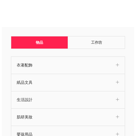
物品
工作坊
衣著配飾
紙品文具
生活設計
肌研美妝
嬰孩用品