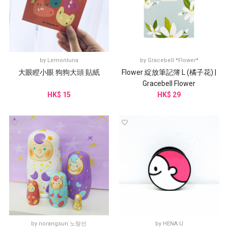
by
Lemonluna
by
Gracebell *Flower*
大眼瞪小眼 狗狗大頭 貼紙
Flower 綻放筆記簿 L (橘子花) |
Gracebell Flower
HK$ 15
HK$ 29
by
norangsun 노랑선
by
HENA:U