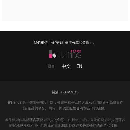
我們相信「好的設計值得分享和發掘」。
中文
EN
語言
關於 HKHANDS
HKHands 是一個讓香港設計師，插畫家和手工匠人展示他們嶄新和高質量作
品/產品的平台。同時，提供國際性交流和合作的機會。
每件藝術作品都蘊含著藝術匠人的創意。在 HKHands，香港的藝術匠人們可以
輕鬆地與擁有相同生活理念的本地和海外愛好者分享他們的創意和技術。