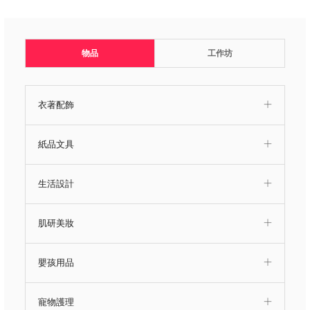
物品
工作坊
衣著配飾
紙品文具
生活設計
肌研美妝
嬰孩用品
寵物護理