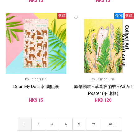
HK$ 15
HK$ 15
售罄
免郵
售罄
by
Latech HK
by
Lemonluna
Dear. My Deer 韓國貼紙
原創插畫 <草叢裡的貓> A3 Art
Poster (不連框)
HK$ 15
HK$ 120
1
2
3
4
5
LAST