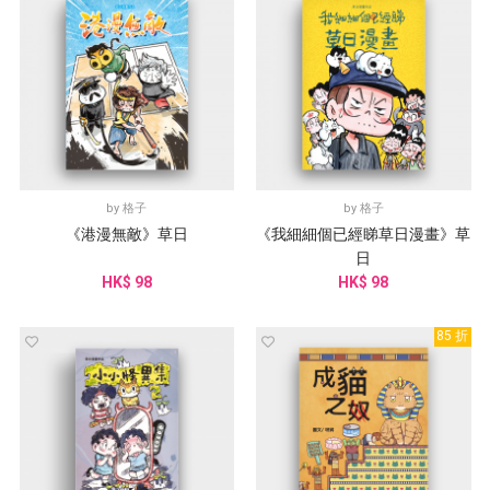
by
格子
by
格子
《港漫無敵》草日
《我細細個已經睇草日漫畫》草
日
HK$ 98
HK$ 98
85 折