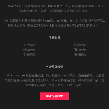
HKHands 是一個讓香港設計師，插畫家和手工匠人展示他們嶄新和高質量作
品/產品的平台。同時，提供國際性交流和合作的機會。
每件藝術作品都蘊含著藝術匠人的創意。在 HKHands，香港的藝術匠人們可以
輕鬆地與擁有相同生活理念的本地和海外愛好者分享他們的創意和技術。
服務政策
使用條款
私隱政策
銷售政策
退貨政策
免責聲明
資料刪除
申請品牌帳號
HKHands store 歡迎香港的設計師、插畫家、手工職人、自由創作者、以及國
際原創品牌授權的香港代理人加入，展示他們嶄新的設計和高質量的作品，並
透過本平台經營、推廣、銷售、及建立品牌。
申請品牌帳號