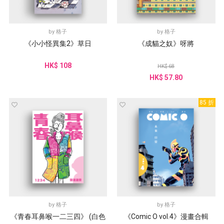
by
格子
by
格子
《小小怪異集2》草日
《成貓之奴》呀將
HK$ 108
HK$ 68
HK$ 57.80
85 折
by
格子
by
格子
《青春耳鼻喉一二三四》 (白色
《Comic O vol.4》漫畫合輯