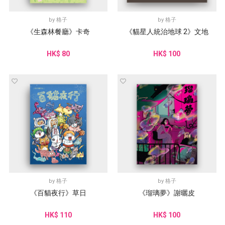
by
格子
by
格子
《生森林餐廳》卡奇
《貓星人統治地球 2》文地
HK$ 80
HK$ 100
by
格子
by
格子
《百貓夜行》草日
《瑠璃夢》謝曬皮
HK$ 110
HK$ 100