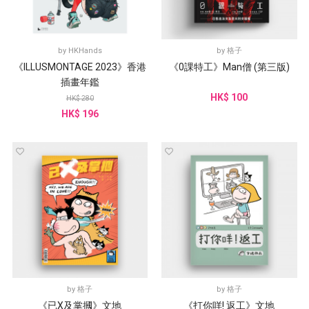
by
HKHands
by
格子
《ILLUSMONTAGE 2023》香港
《0課特工》Man僧 (第三版)
插畫年鑑
HK$ 100
HK$ 280
HK$ 196
by
格子
by
格子
《已X及掌摑》文地
《打你咩! 返工》文地