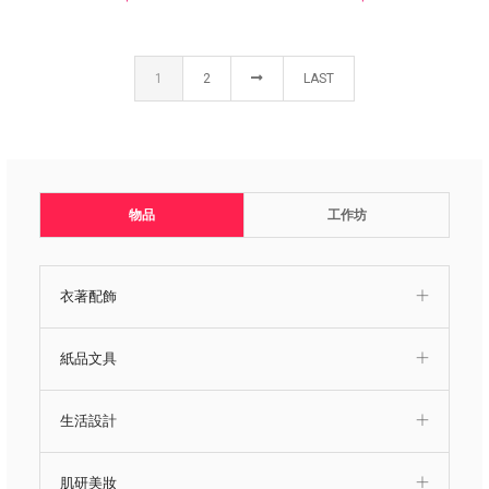
1
2
LAST
物品
工作坊
衣著配飾
紙品文具
生活設計
肌研美妝