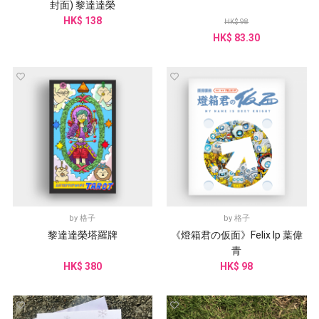
封面) 黎達達榮
HK$ 138
HK$ 98
HK$ 83.30
by
格子
by
格子
黎達達榮塔羅牌
《燈箱君の仮面》Felix Ip 葉偉
青
HK$ 380
HK$ 98