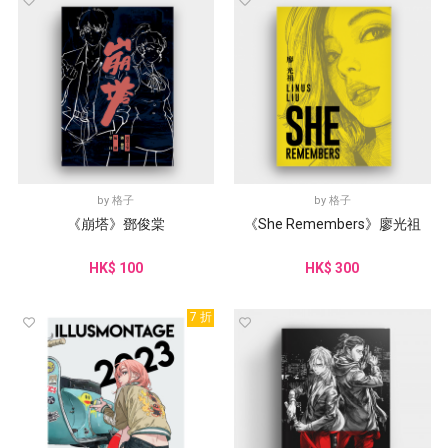
by
格子
by
格子
《崩塔》鄧俊棠
《She Remembers》廖光祖
HK$ 100
HK$ 300
7 折