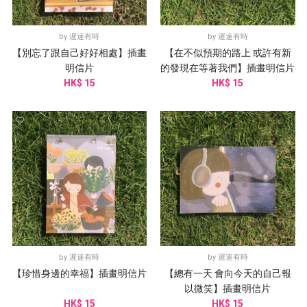
by
遲速有時
by
遲速有時
【別忘了跟自己好好相處】插畫
【在不似預期的路上 或許有新
明信片
的發現在等著我們】插畫明信片
HK$ 15
HK$ 15
by
遲速有時
by
遲速有時
【珍惜身邊的幸福】插畫明信片
【總有一天 會向今天的自己報
以微笑】插畫明信片
HK$ 15
HK$ 15