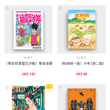
by
格子
by
格子
《華富邨通靈豆沙貓》黎達達榮
《軟綿綿一族》卡奇 (第二版)
HK$ 140
HK$ 80
8 折