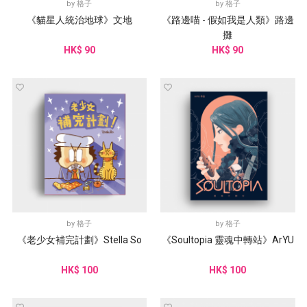
by
格子
by
格子
《貓星人統治地球》文地
《路邊喵 - 假如我是人類》路邊
攤
HK$ 90
HK$ 90
by
格子
by
格子
《老少女補完計劃》Stella So
《Soultopia 靈魂中轉站》ArYU
HK$ 100
HK$ 100