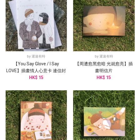
by
遲速有時
by
遲速有時
【You Say Glove / I Say
【周遭愈黑愈暗 光就愈亮】插
LOVE】插畫情人心意卡 連信封
畫明信片
HK$ 15
HK$ 15