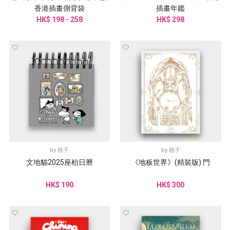
香港插畫側背袋
插畫年鑑
HK$ 198 - 258
HK$ 298
by
格子
by
格子
文地貓2025座枱日曆
《地板世界》(精裝版) 門
HK$ 190
HK$ 300