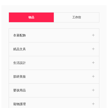
物品
工作坊
衣著配飾
紙品文具
生活設計
肌研美妝
嬰孩用品
寵物護理