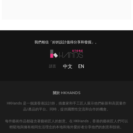
我們相信「好的設計值得分享和發掘」。
中文
EN
語言
關於 HKHANDS
HKHands 是一個讓香港設計師，插畫家和手工匠人展示他們嶄新和高質量作
品/產品的平台。同時，提供國際性交流和合作的機會。
每件藝術作品都蘊含著藝術匠人的創意。在 HKHands，香港的藝術匠人們可以
輕鬆地與擁有相同生活理念的本地和海外愛好者分享他們的創意和技術。