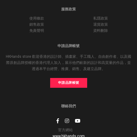
服務政策
使用條款
私隱政策
銷售政策
退貨政策
免責聲明
資料刪除
申請品牌帳號
HKHands store 歡迎香港的設計師、插畫家、手工職人、自由創作者、以及國
際原創品牌授權的香港代理人加入，展示他們嶄新的設計和高質量的作品，並
透過本平台經營、推廣、銷售、及建立品牌。
申請品牌帳號
聯絡我們
官方網站
www.hkhands.com