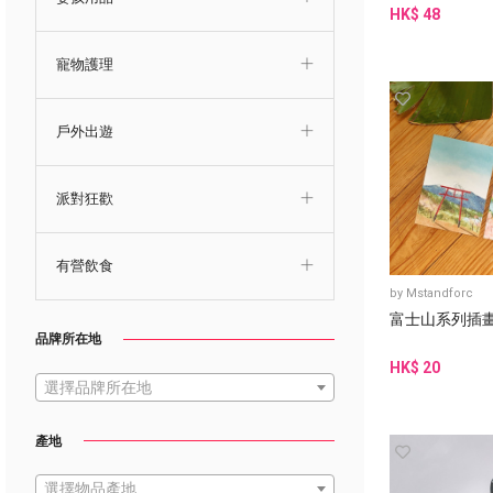
HK$ 48
寵物護理
戶外出遊
派對狂歡
有營飲食
by
Mstandforc
富士山系列插畫
品牌所在地
HK$ 20
選擇品牌所在地
產地
選擇物品產地