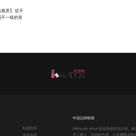
風景】 從不
掘不一樣的形
的美麗。 如
度來看（
申請品牌帳號
私隱政策
HKHands store 歡迎香港的設計師、
手工職人、自由創作者、以及國際原創
退貨政策