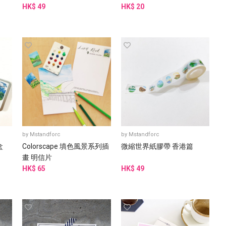
HK$ 49
HK$ 20
by
Mstandforc
by
Mstandforc
盒
Colorscape 填色風景系列插
微縮世界紙膠帶 香港篇
畫 明信片
HK$ 65
HK$ 49