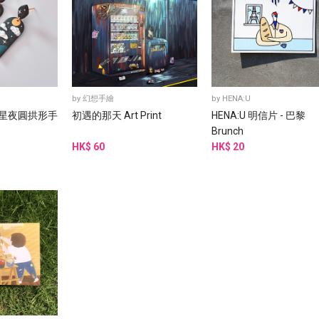
by
幻想手繪
by
HENA:U
| 滿月星夜圓拱形手
初遇的那天 Art Print
HENA:U 明信片 - 巴黎
Brunch
HK$ 60
HK$ 20