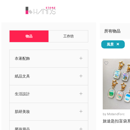
所有物品
物品
工作坊
風景
衣著配飾
紙品文具
生活設計
肌研美妝
by
Mstandforc
旅途匙扣盲袋
嬰孩用品