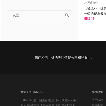
by
遲速有時
【發現不一樣的
一樣的視角發
態，定義不一樣
HK$ 15
果我們換個角
我們相信「好的設計值得分享和發掘」。
關於 HKHANDS
服務政策
使用條款
HKHands 是一個讓香港設計師，插畫家和手工
匠人展示他們嶄新和高質量作品/產品的平台。
銷售政策