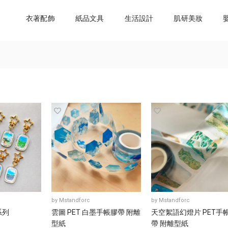
衣著配飾
紙品文具
生活設計
肌研美妝
by
Mstandforc
by
Mstandforc
系列
雲圖 PET 白墨手帳膠帶 附離
天空絮語幻燈片 PET手
型紙
帶 附離型紙