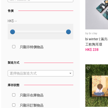
售價
HK$
--
by
bi clay
bi winter 
工軟陶耳環
只顯示特價物品
HK$ 238
製造方式
選擇物品製造方式
庫存狀態
只顯示在庫物品
只顯示訂製物品