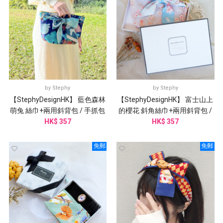
by
Stephy
by
Stephy
【StephyDesignHK】 藍色森林
【StephyDesignHK】 富士山上
萌兔 絲巾+兩用斜背包 / 手抓包
的櫻花 斜角絲巾+兩用斜背包 /
HK$ 357
2件套
手抓包 2件套
HK$ 357
免郵
免郵