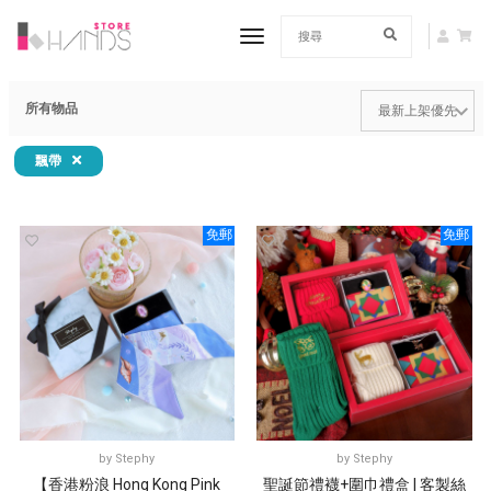
toggle navigation
所有物品
飄帶
免郵
免郵
by
Stephy
by
Stephy
【香港粉浪 Hong Kong Pink
聖誕節禮襪+圍巾禮盒 | 客製絲