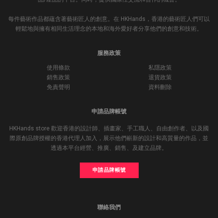
每件藝術作品都蘊含著藝術匠人的創意。在 HKHands，香港的藝術匠人們可以
輕鬆地與擁有相同生活理念的本地和海外愛好者分享他們的創意和技術。
服務政策
使用條款
私隱政策
銷售政策
退貨政策
免責聲明
資料刪除
申請品牌帳號
HKHands store 歡迎香港的設計師、插畫家、手工職人、自由創作者、以及國
際原創品牌授權的香港代理人加入，展示他們嶄新的設計和高質量的作品，並
透過本平台經營、推廣、銷售、及建立品牌。
申請品牌帳號
聯絡我們