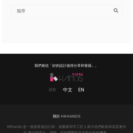
我們相信「好的設計值得分享和發掘」。
中文
EN
語言
關於 HKHANDS
HKHands 是一個讓香港設計師，插畫家和手工匠人展示他們嶄新和高質量作
品/產品的平台。同時，提供國際性交流和合作的機會。