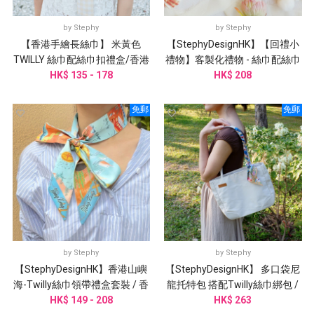
by
Stephy
by
Stephy
【香港手繪長絲巾】 米黃色
【StephyDesignHK】【回禮小
TWILLY 絲巾配絲巾扣禮盒/香港
禮物】客製化禮物 - 絲巾配絲巾
HK$ 135 - 178
禮品
扣 /婚禮伴手禮
HK$ 208
免郵
免郵
by
Stephy
by
Stephy
【StephyDesignHK】香港山嶼
【StephyDesignHK】 多口袋尼
海-Twilly絲巾領帶禮盒套裝 / 香
龍托特包 搭配Twilly絲巾綁包 /
HK$ 149 - 208
港手信禮物
HK$ 263
側背包