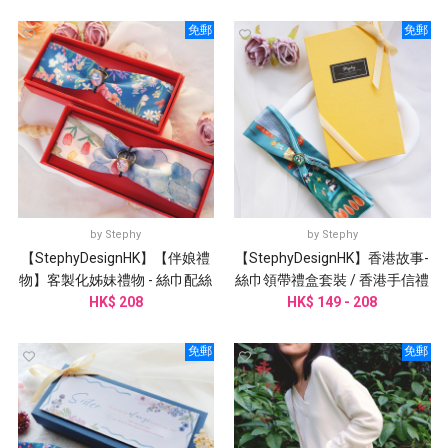
免郵
免郵
by
Stephy
by
Stephy
【StephyDesignHK】【伴娘禮
【StephyDesignHK】香港故事-
物】客製化姊妹禮物 - 絲巾配絲
絲巾領帶禮盒套裝 / 香港手信禮
巾扣 /婚禮姊妹團邀請
HK$ 208
HK$ 149 - 208
物
免郵
免郵