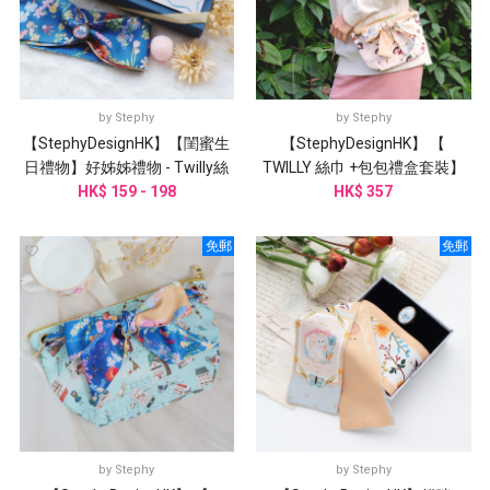
by
Stephy
by
Stephy
【StephyDesignHK】【閨蜜生
【StephyDesignHK】 【
日禮物】好姊姊禮物 - Twilly絲
TWILLY 絲巾 +包包禮盒套裝】
巾配絲巾扣 感謝卡禮盒
HK$ 159 - 198
奇幻旅行餃子包+ 貓的午後
HK$ 357
免郵
免郵
by
Stephy
by
Stephy