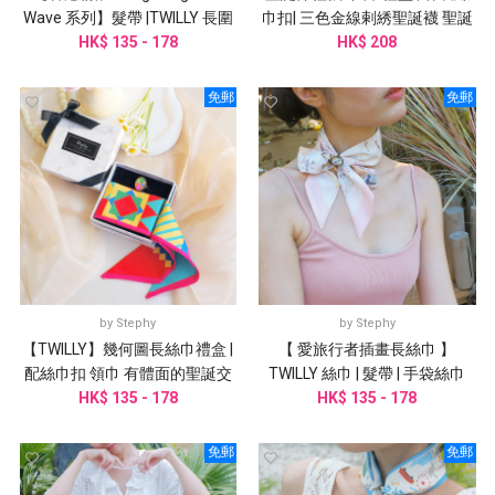
Wave 系列】髮帶 |TWILLY 長圍
巾扣| 三色金線剌綉聖誕襪 聖誕
巾| 手袋綁帶｜
HK$ 135 - 178
HK$ 208
禮盒
免郵
免郵
by
Stephy
by
Stephy
【TWILLY】幾何圖長絲巾禮盒 |
【 愛旅行者插畫長絲巾 】
配絲巾扣 領巾 有體面的聖誕交
TWILLY 絲巾 | 髮帶 | 手袋絲巾
HK$ 135 - 178
換禮物
HK$ 135 - 178
免郵
免郵