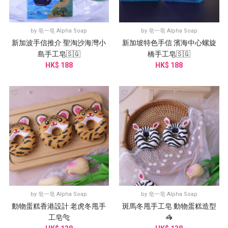
by
皂一皂 Alpha Soap
by
皂一皂 Alpha Soap
新加波手信推介 聖淘沙海灣小
新加坡特色手信 濱海中心螺旋
島手工皂🇸🇬
橋手工皂🇸🇬
HK$ 188
HK$ 188
by
皂一皂 Alpha Soap
by
皂一皂 Alpha Soap
動物蛋糕香港設計 老虎冬甩手
斑馬冬甩手工皂 動物蛋糕造型
工皂🐅
🦓