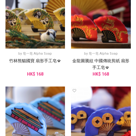
by
皂一皂 Alpha Soap
by
皂一皂 Alpha Soap
竹林熊貓國寶 扇形手工皂🪭
金龍圖騰紋 中國傳統剪紙 扇形
手工皂🪭
HK$ 168
HK$ 168