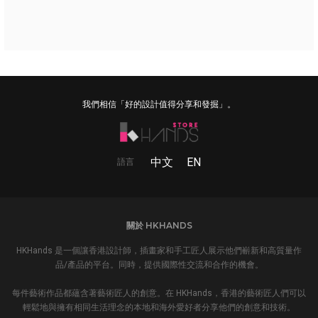
我們相信「好的設計值得分享和發掘」。
中文
EN
語言
關於 HKHANDS
HKHands 是一個讓香港設計師，插畫家和手工匠人展示他們嶄新和高質量作
品/產品的平台。同時，提供國際性交流和合作的機會。
每件藝術作品都蘊含著藝術匠人的創意。在 HKHands，香港的藝術匠人們可以
輕鬆地與擁有相同生活理念的本地和海外愛好者分享他們的創意和技術。