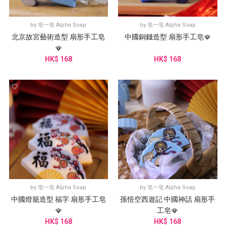
by
皂一皂 Alpha Soap
by
皂一皂 Alpha Soap
北京故宮藝術造型 扇形手工皂
中國銅錢造型 扇形手工皂🪭
🪭
HK$ 168
HK$ 168
by
皂一皂 Alpha Soap
by
皂一皂 Alpha Soap
中國燈籠造型 福字 扇形手工皂
孫悟空西遊記 中國神話 扇形手
🪭
工皂🪭
HK$ 168
HK$ 168