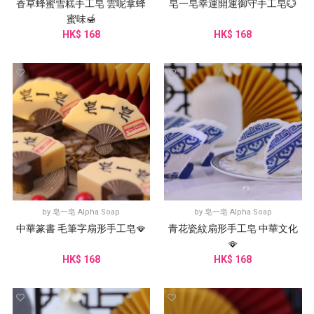
香草蜂蜜雪糕手工皂 雲呢拿蜂
皂一皂幸運開運御守手工皂💮
蜜味🍯
HK$ 168
HK$ 168
by
皂一皂 Alpha Soap
by
皂一皂 Alpha Soap
中華篆書 毛筆字扇形手工皂🪭
青花瓷紋扇形手工皂 中華文化
🪭
HK$ 168
HK$ 168