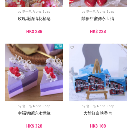
by
皂一皂 Alpha Soap
by
皂一皂 Alpha Soap
玫瑰花語情花桶皂
囍糖甜蜜傳永世情
HK$ 288
HK$ 228
訂製
by
皂一皂 Alpha Soap
by
皂一皂 Alpha Soap
幸福切餅許永世緣
大館紅白映香皂
HK$ 328
HK$ 188