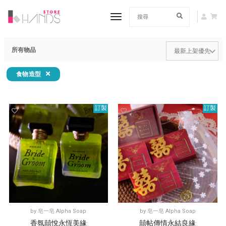
toggle navigation
所有物品
食物造型
訂製
訂製
by
皂一皂 Alpha Soap
by
皂一皂 Alpha Soap
香氛囍悅永恆美緣
囍帖傳情永結良緣