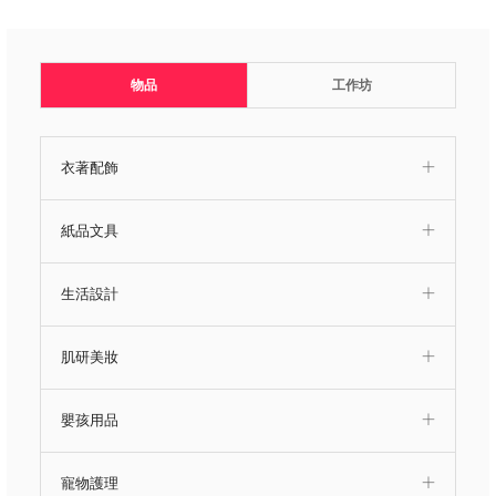
物品
工作坊
衣著配飾
紙品文具
生活設計
肌研美妝
嬰孩用品
寵物護理