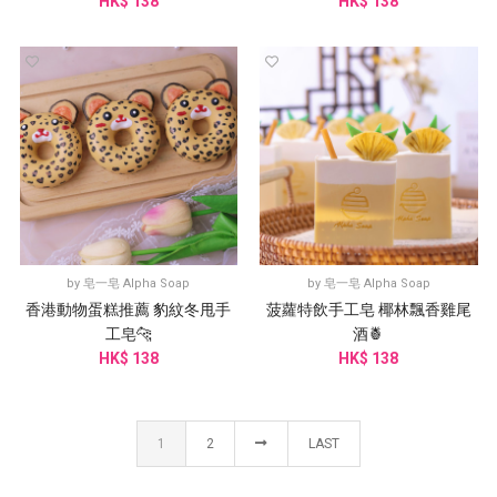
HK$ 138
HK$ 138
by
皂一皂 Alpha Soap
by
皂一皂 Alpha Soap
香港動物蛋糕推薦 豹紋冬甩手
菠蘿特飲手工皂 椰林飄香雞尾
工皂🐆
酒🍍
HK$ 138
HK$ 138
1
2
LAST