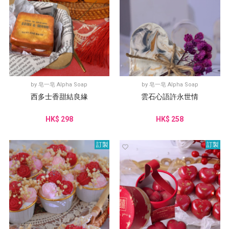
by
皂一皂 Alpha Soap
by
皂一皂 Alpha Soap
西多士香甜結良緣
雲石心語許永世情
HK$ 298
HK$ 258
訂製
訂製