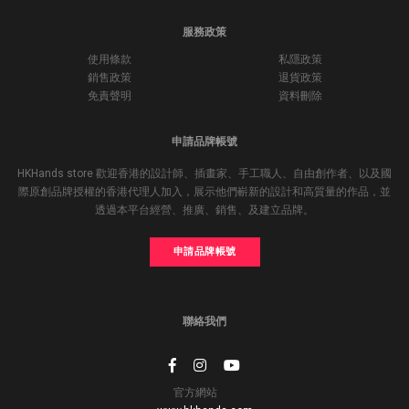
服務政策
使用條款
私隱政策
銷售政策
退貨政策
免責聲明
資料刪除
申請品牌帳號
HKHands store 歡迎香港的設計師、插畫家、手工職人、自由創作者、以及國
際原創品牌授權的香港代理人加入，展示他們嶄新的設計和高質量的作品，並
透過本平台經營、推廣、銷售、及建立品牌。
申請品牌帳號
聯絡我們
官方網站